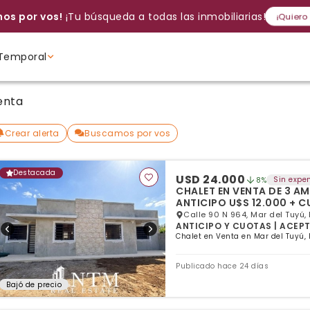
os por vos!
¡Tu búsqueda a todas las inmobiliarias!
¡Quiero
Temporal
Volver a intentar
Gracias
Cancelar
Si, eliminar
Volver a intentarlo
¡Si, enviar a todos!
Crear alerta
enta
Ambientes
Ambientes
Ambientes
Crear alerta
Buscamos por vos
Destacada
USD 24.000
Sin expe
8%
CHALET EN VENTA DE 3 AM
ANTICIPO U$S 12.000 + 
Calle 90 N 964, Mar del Tuyú,
ANTICIPO Y CUOTAS | ACEPTA
Chalet en Venta en Mar del Tuyú, 
Publicado hace 24 días
Bajó de precio