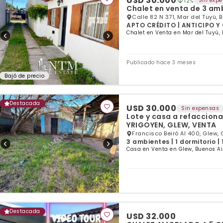
USD 30.000
Sin exp
12%
Chalet en venta de 3 amb
Calle 82 N 371, Mar del Tuyú, 
APTO CRÉDITO | ANTICIPO Y C
Chalet en Venta en Mar del Tuyú, 
Publicado hace 3 meses
Bajó de precio
Destacada
USD 30.000
Sin expensas
Lote y casa a refaccion
YRIGOYEN, GLEW, VENTA
Francisco Beiró Al 400, Glew, 
3 ambientes | 1 dormitorio |
Casa en Venta en Glew, Buenos Ai
Destacada
USD 32.000