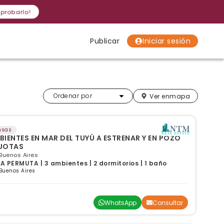
 probarlo!
Publicar
Iniciar sesión
Localidades
Localidades
Localidades
Más relevantes
Ordenar por
Ver en
mapa
nsas
BIENTES EN MAR DEL TUYÚ A ESTRENAR Y EN POZO
CUOTAS
 Buenos Aires
 PERMUTA | 3 ambientes | 2 dormitorios | 1 baño
Buenos Aires
WhatsApp
Consultar