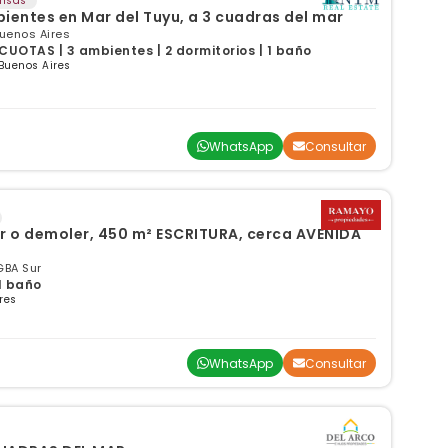
ensas
ientes en Mar del Tuyu, a 3 cuadras del mar
Buenos Aires
UOTAS | 3 ambientes | 2 dormitorios | 1 baño
Buenos Aires
WhatsApp
Consultar
ar o demoler, 450 m² ESCRITURA, cerca AVENIDA
GBA Sur
 1 baño
res
WhatsApp
Consultar