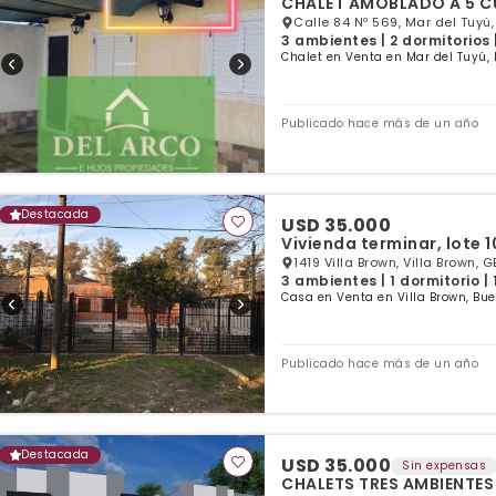
CHALET AMOBLADO A 5 C
Calle 84 Nº 569, Mar del Tuyú
3 ambientes | 2 dormitorios 
Chalet en Venta en Mar del Tuyú, 
Publicado hace más de un año
Destacada
USD 35.000
Vivienda terminar, lote 1
1419 Villa Brown, Villa Brown, G
3 ambientes | 1 dormitorio |
Casa en Venta en Villa Brown, Bue
Publicado hace más de un año
Destacada
USD 35.000
Sin expensas
CHALETS TRES AMBIENTES