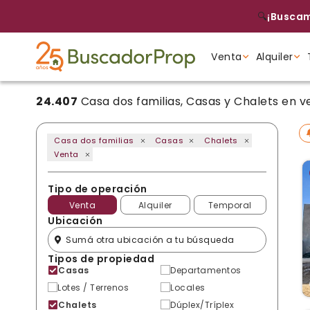
🔍
¡Buscam
Venta
Alquiler
24.407
Casa dos familias, Casas y Chalets en v
Tipo de propiedad
Tipo de propiedad
Tipo de propiedad
Casa dos familias
Casas
Chalets
Venta
Tipo de operación
Venta
Alquiler
Temporal
Ubicación
Tipos de propiedad
Casas
Departamentos
Lotes / Terrenos
Locales
Chalets
Dúplex/Tríplex