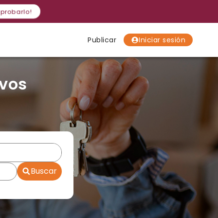
 probarlo!
Publicar
Iniciar sesión
Localidades
Localidades
Localidades
 vos
Buscar