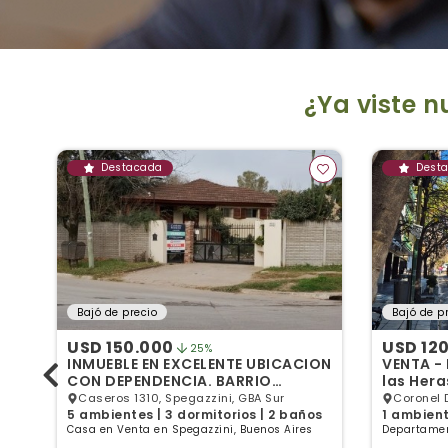
¿Ya viste 
Destacada
Dest
Bajó de precio
Bajó de p
USD 150.000
USD 12
25%
INMUEBLE EN EXCELENTE UBICACION
VENTA -
CON DEPENDENCIA. BARRIO
las Hera
GUEMES!!!
Caseros 1310, Spegazzini, GBA Sur
Coronel 
5 ambientes | 3 dormitorios | 2 baños
1 ambient
Buenos A
Casa en Venta en Spegazzini, Buenos Aires
Departamen
de Buenos 