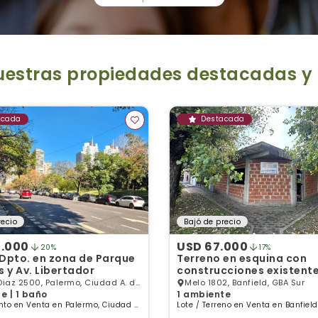
nuestras propiedades destacadas y
acada
Destacada
recio
Bajó de precio
0.000
USD 67.000
20%
17%
 Dpto. en zona de Parque
Terreno en esquina con
s y Av. Libertador
construcciones existente
Diaz 2500, Palermo, Ciudad A. de
Melo 1802, Banfield, GBA Sur
e | 1 baño
1 ambiente
ires
to en Venta en Palermo, Ciudad A.
Lote / Terreno en Venta en Banfiel
Aires
Aires