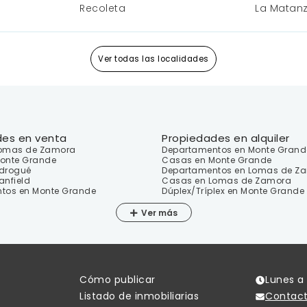
Ituza
Recoleta
La Matan
Willi
José 
Villa
Ramo
San Nicolás
Marcos P
Loma
Parqu
San J
Marc
Sáen
Ver todas las localidades
Nuñez
Merlo
La M
Pablo
Merlo
Lafer
Flores
Moreno
Santo
San A
Isidr
More
Balvanera
Moron
Mari
Villa
Franc
Moró
des en venta
Propiedades en alquiler
Liber
Monserrat
Lomas
La Re
Lomas de Zamora
Departamentos en Monte Grand
Caste
Pont
onte Grande
Casas en Monte Grande
La Ta
Paso 
Almagro
drogué
Departamentos en Lomas de Z
Haed
Ciuda
anfield
Casas en Lomas de Zamora
Trujui
tos en Monte Grande
Dúplex/Tríplex en Monte Grande
Villa
Villa Lugano
Gonz
El Pa
Ver
Villa
Puerto Madero
Virre
Villa Devoto
Rafae
Parque Chacabuco
Villa 
Cómo publicar
Lunes a 
Listado de inmobiliarias
Contac
20 de
Villa Urquiza