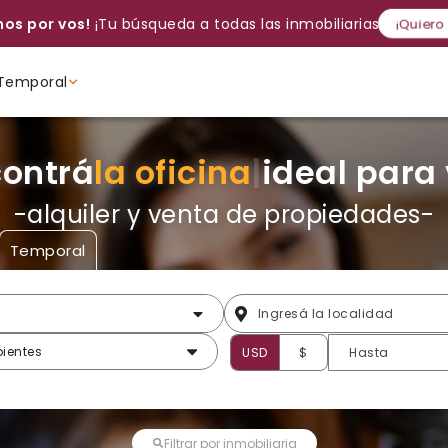
os por vos!
¡Tu búsqueda a todas las inmobiliarias!
¡Quiero
Temporal
Volver a intentar
Gracias
Cancelar
Si, eliminar
Volver a intentarlo
¡Si, enviar a todos!
Crear alerta
Ambientes
Ambientes
Ambientes
contrá
la oficina
|
ideal para
-alquiler y venta de propiedades-
Temporal
ientes
USD
$
Filtrar por inmobiliaria