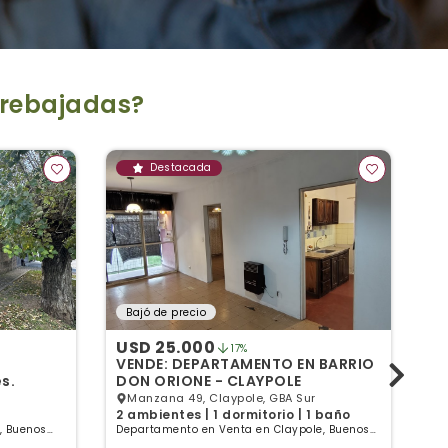
 rebajadas?
Destacada
Bajó de precio
B
USD 25.000
U
17%
VENDE: DEPARTAMENTO EN BARRIO
DU
s.
DON ORIONE - CLAYPOLE
4
T
Manzana 49, Claypole, GBA Sur
2 ambientes | 1 dormitorio | 1 baño
3 
d, Buenos
Departamento en Venta en Claypole, Buenos
Dú
Aires
Bu