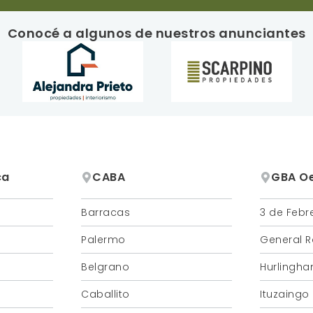
Conocé a algunos de nuestros anunciantes
ca
CABA
GBA O
Barracas
3 de Febr
Case
Palermo
General R
3 de 
Gener
Belgrano
Hurlingh
Ciud
Villa 
Villa
Caballito
Ituzaingo
Hurl
Mart