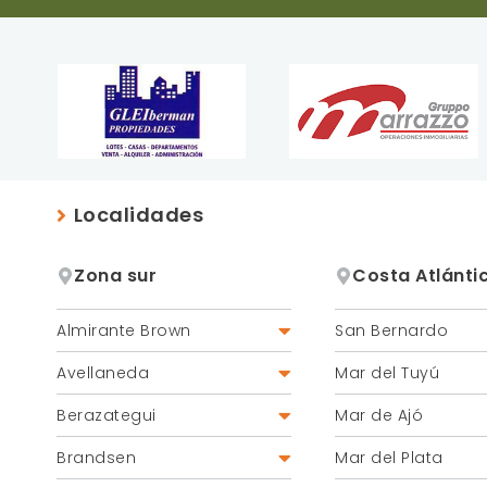
Localidades
Zona sur
Costa Atlánti
Almirante Brown
San Bernardo
Burzaco
Avellaneda
Mar del Tuyú
Adrogué
Wilde
Berazategui
Mar de Ajó
Longchamps
Avellaneda
Berazategui
Glew
Brandsen
Mar del Plata
Sarandí
Hudson
Claypole