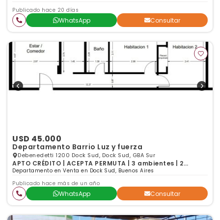
Publicado hace 20 días
WhatsApp
Consultar
USD 45.000
Departamento Barrio Luz y fuerza
Debenedetti 1200 Dock Sud, Dock Sud, GBA Sur
APTO CRÉDITO | ACEPTA PERMUTA | 3 ambientes | 2
dormitorios
Departamento en Venta en Dock Sud, Buenos Aires
Publicado hace más de un año
WhatsApp
Consultar