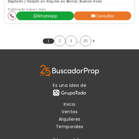
Depósito / Galpón en Alquiler en Bernal, Buenos Aires
Publicado hace 1 mes
WhatsApp
Consultar
…
2
3
25
1
Es una idea de
Inicio
Ventas
Alquileres
Temporales