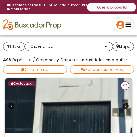
🔍
¡Buscamos por vos!
¡Tu búsqueda a todas las
¡Quiero probarlo!
inmobiliarias!
Volver a intentar
Gracias
Cancelar
Si, eliminar
Volver a intentarlo
¡Si, enviar a todos!
Crear alerta
Filtrar
Más relevantes
Ordenar por
Mapa
498
Depósitos / Galpones y Galpones Industriales en alquiler
Crear alerta
Buscamos por vos
Destacada