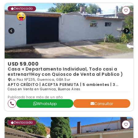
Destacada
USD 59.000
Casa + Departamento Individual, Todo casi a
extrenar!!Hoy con Quiosco de Venta al Publico )
La Paz Nª235, Guernica, GBA Sur
APTO CRÉDITO | ACEPTA PERMUTA | 5 ambientes | 3
dormitorios | 2 baños
Casa en Venta en Guernica, Buenos Aires
Publicado hace más de un año
WhatsApp
Consultar
Destacada