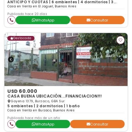
ANTICIPO Y CUOTAS | 6 ambientes | 4 dormitorios | 3
baños
Casa en Venta en El Jaguel, Buenos Aires
Publicado hace 20 días
WhatsApp
Consultar
Destacada
USD 60.000
CASA BUENA UBICACIÓN...FINANCIACION!!!
Goyena 1379, Burzaco, GBA Sur
5 ambientes | 2 dormitorios | 1 baño
Casa en Venta en Burzaco, Buenos Aires
Publicado hace más de un año
WhatsApp
Consultar