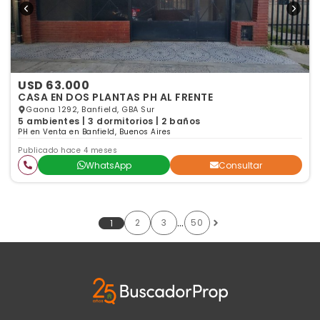
USD 63.000
CASA EN DOS PLANTAS PH AL FRENTE
Gaona 1292, Banfield, GBA Sur
5 ambientes | 3 dormitorios | 2 baños
PH en Venta en Banfield, Buenos Aires
Publicado hace 4 meses
WhatsApp
Consultar
…
2
3
50
1