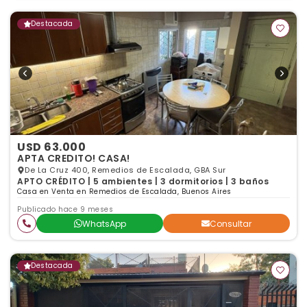
Destacada
USD 63.000
APTA CREDITO! CASA!
De La Cruz 400, Remedios de Escalada, GBA Sur
APTO CRÉDITO | 5 ambientes | 3 dormitorios | 3 baños
Casa en Venta en Remedios de Escalada, Buenos Aires
Publicado hace 9 meses
WhatsApp
Consultar
Destacada