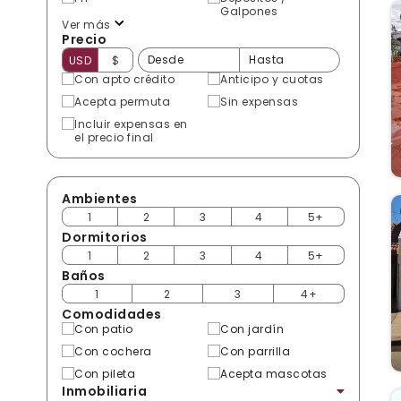
Galpones
Ver más
Precio
USD
$
Con apto crédito
Anticipo y cuotas
Acepta permuta
Sin expensas
Incluir expensas en
el precio final
Ambientes
1
2
3
4
5+
Dormitorios
1
2
3
4
5+
Baños
1
2
3
4+
Comodidades
Con patio
Con jardín
Con cochera
Con parrilla
Con pileta
Acepta mascotas
Inmobiliaria