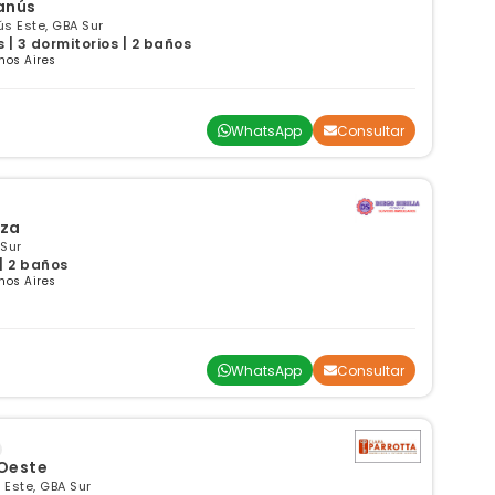
Lanús
ús Este, GBA Sur
| 3 dormitorios | 2 baños
nos Aires
WhatsApp
Consultar
aza
 Sur
| 2 baños
nos Aires
WhatsApp
Consultar
 Oeste
Este, GBA Sur