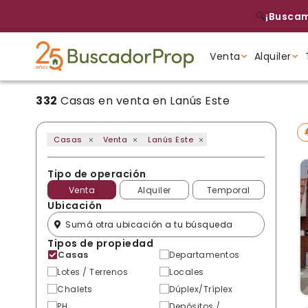
🔍
¡Buscam
Venta
Alquiler
332
Casas en venta en Lanús Este
Tipo de propiedad
Tipo de propiedad
Tipo de propiedad
Casas
Venta
Lanús Este
Tipo de operación
Venta
Alquiler
Temporal
Ubicación
Tipos de propiedad
Casas
Departamentos
Lotes / Terrenos
Locales
Chalets
Dúplex/Tríplex
PH
Depósitos /