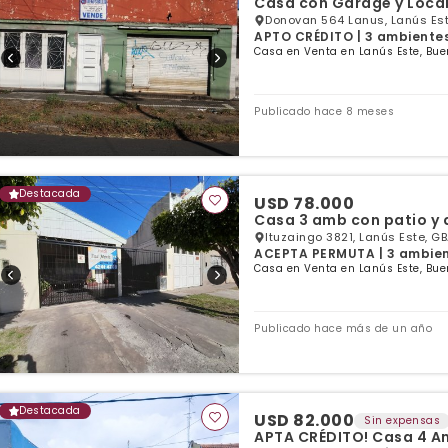
Casa con Garage y Local
Donovan 564 Lanus, Lanús Est
APTO CRÉDITO | 3 ambientes 
Casa en Venta en Lanús Este, Bue
Publicado hace 8 meses
Destacada
USD 78.000
Casa 3 amb con patio y 
Ituzaingo 3821, Lanús Este, GB
ACEPTA PERMUTA | 3 ambiente
Casa en Venta en Lanús Este, Bue
Publicado hace más de un año
Destacada
USD 82.000
Sin expensas
APTA CRÉDITO! Casa 4 Am