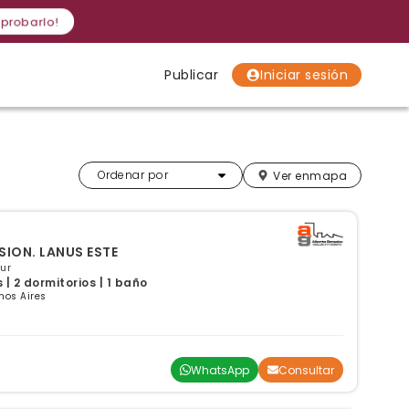
 probarlo!
Publicar
Iniciar sesión
Localidades
Localidades
Localidades
Más relevantes
Ordenar por
Ver en
mapa
SION. LANUS ESTE
ur
| 2 dormitorios | 1 baño
nos Aires
WhatsApp
Consultar