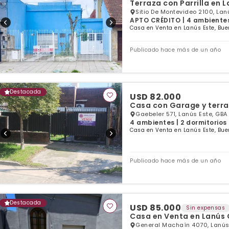
Terraza con Parrilla en 
Sitio De Montevideo 2100, Lan
APTO CRÉDITO | 4 ambientes 
Casa en Venta en Lanús Este, Bue
Publicado hace más de un año
Destacada
USD 82.000
Casa con Garage y terr
Gaebeler 571, Lanús Este, GBA
4 ambientes | 2 dormitorios 
Casa en Venta en Lanús Este, Bue
Publicado hace más de un año
Destacada
USD 85.000
Sin expensas
Casa en Venta en Lanús
General Machaín 4070, Lanús 