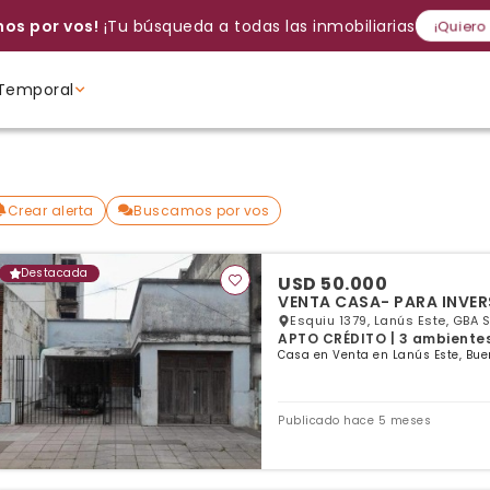
os por vos!
¡Tu búsqueda a todas las inmobiliarias!
¡Quiero
Temporal
Volver a intentar
Gracias
Cancelar
Si, eliminar
Volver a intentarlo
¡Si, enviar a todos!
Crear alerta
Ambientes
Ambientes
Ambientes
Crear alerta
Buscamos por vos
Destacada
USD 50.000
VENTA CASA- PARA INVER
Esquiu 1379, Lanús Este, GBA S
APTO CRÉDITO | 3 ambientes 
Casa en Venta en Lanús Este, Bue
Publicado hace 5 meses