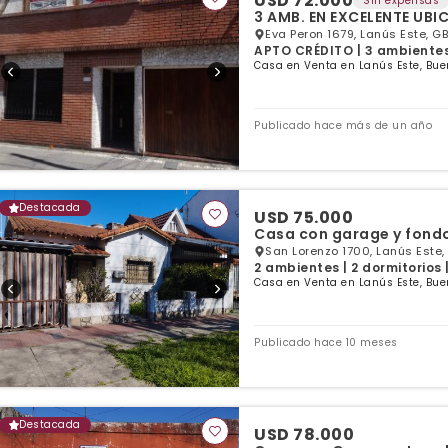
USD 72.000
Sin expensas
3 AMB. EN EXCELENTE UBI
Eva Peron 1679, Lanús Este, GB
APTO CRÉDITO | 3 ambiente
Casa en Venta en Lanús Este, Bue
Publicado hace más de un año
Destacada
USD 75.000
Casa con garage y fondo
San Lorenzo 1700, Lanús Este,
2 ambientes | 2 dormitorios 
Casa en Venta en Lanús Este, Bue
Publicado hace 10 meses
Destacada
USD 78.000