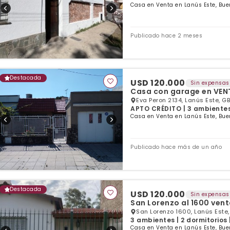
Casa en Venta en Lanús Este, Bue
Publicado hace 2 meses
Destacada
USD 120.000
Sin expensas
Casa con garage en VEN
Eva Peron 2134, Lanús Este, GB
APTO CRÉDITO | 3 ambientes 
Casa en Venta en Lanús Este, Bue
Publicado hace más de un año
Destacada
USD 120.000
Sin expensas
San Lorenzo al 1600 vent
San Lorenzo 1600, Lanús Este,
3 ambientes | 2 dormitorios 
Casa en Venta en Lanús Este, Bue