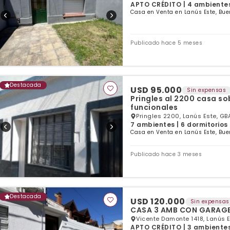
APTO CRÉDITO | 4 ambientes 
Casa en Venta en Lanús Este, Bue
Publicado hace 5 meses
Destacada
USD 95.000
Sin expensas
Pringles al 2200 casa s
funcionales
Pringles 2200, Lanús Este, GB
7 ambientes | 6 dormitorios
Casa en Venta en Lanús Este, Bue
Publicado hace 3 meses
Destacada
USD 120.000
Sin expensas
CASA 3 AMB CON GARAGE
Vicente Damonte 1418, Lanús E
APTO CRÉDITO | 3 ambientes 