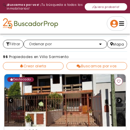
🔍
¡Buscamos por vos!
¡Tu búsqueda a todas las
¡Quiero probarlo!
inmobiliarias!
Volver a intentar
Gracias
Cancelar
Si, eliminar
Volver a intentarlo
¡Si, enviar a todos!
Crear alerta
Filtrar
Más relevantes
Ordenar por
Mapa
96
Propiedades en Villa Sarmiento
Crear alerta
Buscamos por vos
Destacada