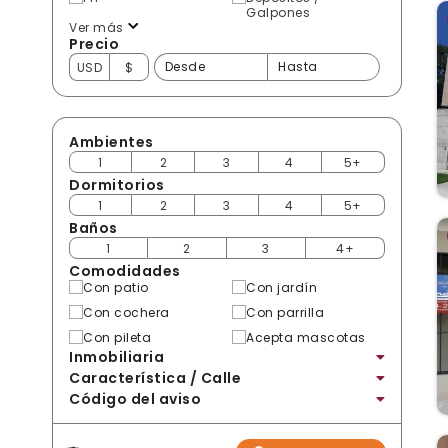
Galpones
Ver más
Precio
USD
$
Ambientes
1
2
3
4
5+
Dormitorios
1
2
3
4
5+
Baños
1
2
3
4+
Comodidades
Con patio
Con jardín
Con cochera
Con parrilla
Con pileta
Acepta mascotas
Inmobiliaria
Característica / Calle
Código del aviso