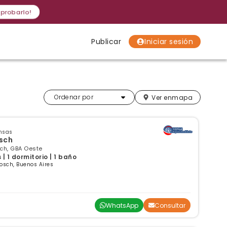
 probarlo!
Publicar
Iniciar sesión
Localidades
Localidades
Localidades
Más relevantes
Ordenar por
Ver en
mapa
nsas
sch
osch, GBA Oeste
 1 dormitorio | 1 baño
osch, Buenos Aires
WhatsApp
Consultar