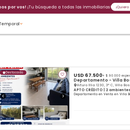
os por vos!
¡Tu búsqueda a todas las inmobiliarias!
¡Quiero
Temporal
Volver a intentar
Gracias
Cancelar
Si, eliminar
Volver a intentarlo
¡Si, enviar a todos!
Crear alerta
Ambientes
Ambientes
Ambientes
Destacada
USD 67.500
+ $ 90.000 expe
Departamento - Villa Bo
Arturo Illia 1230, 3ª C, Villa B
APTO CRÉDITO | 2 ambientes |
Departamento en Venta en Villa B