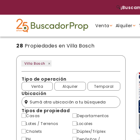
🔍
¡Buscam
Venta
Alquiler
28
Propiedades en Villa Bosch
Tipo de propiedad
Tipo de propiedad
Tipo de propiedad
Villa Bosch
Tipo de operación
Venta
Alquiler
Temporal
Ubicación
Tipos de propiedad
Casas
Departamentos
Lotes / Terrenos
Locales
Chalets
Dúplex/Tríplex
PH
Depósitos /