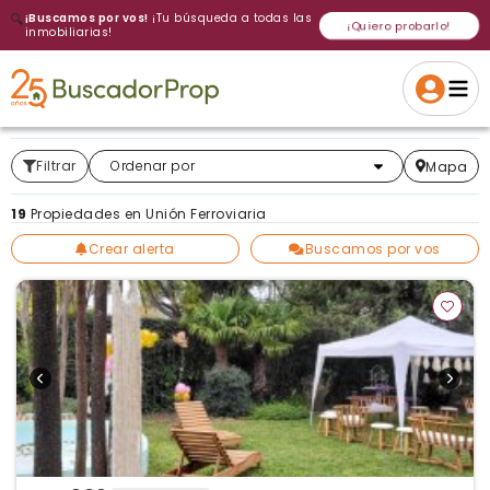
🔍
¡Buscamos por vos!
¡Tu búsqueda a todas las
¡Quiero probarlo!
inmobiliarias!
Volver a intentar
Gracias
Cancelar
Si, eliminar
Volver a intentarlo
¡Si, enviar a todos!
Crear alerta
Filtrar
Más relevantes
Ordenar por
Mapa
19
Propiedades en Unión Ferroviaria
Crear alerta
Buscamos por vos