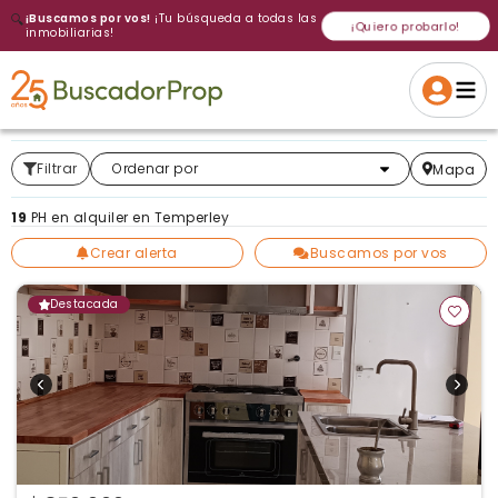
🔍
¡Buscamos por vos!
¡Tu búsqueda a todas las
¡Quiero probarlo!
inmobiliarias!
Volver a intentar
Gracias
Cancelar
Si, eliminar
Volver a intentarlo
¡Si, enviar a todos!
Crear alerta
Filtrar
Más relevantes
Ordenar por
Mapa
19
PH en alquiler en Temperley
Crear alerta
Buscamos por vos
Destacada