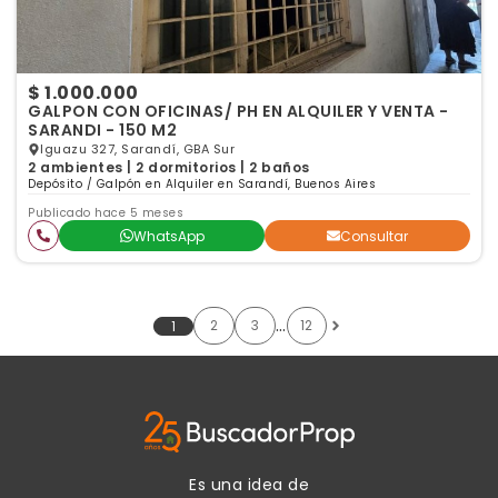
$ 1.000.000
GALPON CON OFICINAS/ PH EN ALQUILER Y VENTA -
SARANDI - 150 M2
Iguazu 327, Sarandí, GBA Sur
2 ambientes | 2 dormitorios | 2 baños
Depósito / Galpón en Alquiler en Sarandí, Buenos Aires
Publicado hace 5 meses
WhatsApp
Consultar
…
2
3
12
1
Es una idea de