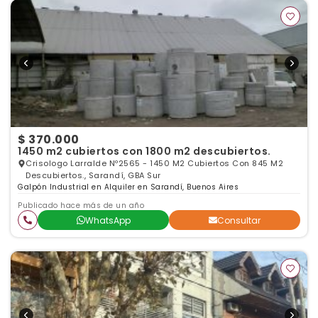
$ 370.000
1450 m2 cubiertos con 1800 m2 descubiertos.
Crisologo Larralde Nº2565 - 1450 M2 Cubiertos Con 845 M2
Descubiertos., Sarandí, GBA Sur
Galpón Industrial en Alquiler en Sarandí, Buenos Aires
Publicado hace más de un año
WhatsApp
Consultar