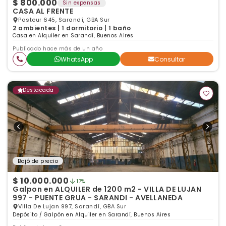
$ 800.000
Sin expensas
CASA AL FRENTE
Pasteur 645, Sarandí, GBA Sur
2 ambientes | 1 dormitorio | 1 baño
Casa en Alquiler en Sarandí, Buenos Aires
Publicado hace más de un año
WhatsApp
Consultar
Destacada
Bajó de precio
$ 10.000.000
17%
Galpon en ALQUILER de 1200 m2 - VILLA DE LUJAN
997 - PUENTE GRUA - SARANDI - AVELLANEDA
Villa De Lujan 997, Sarandí, GBA Sur
Depósito / Galpón en Alquiler en Sarandí, Buenos Aires