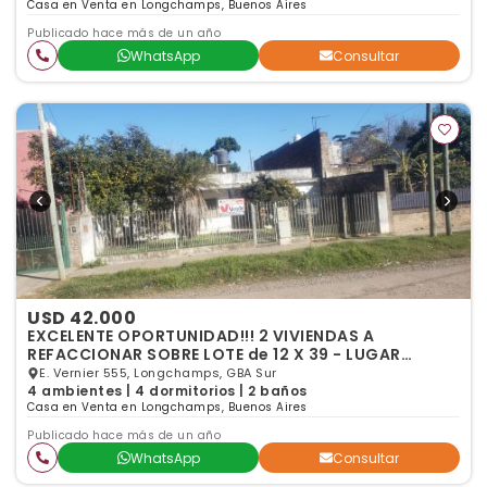
Casa en Venta en Longchamps, Buenos Aires
Publicado hace más de un año
WhatsApp
Consultar
USD 42.000
EXCELENTE OPORTUNIDAD!!! 2 VIVIENDAS A
REFACCIONAR SOBRE LOTE de 12 X 39 - LUGAR
COCHERA -
E. Vernier 555, Longchamps, GBA Sur
4 ambientes | 4 dormitorios | 2 baños
Casa en Venta en Longchamps, Buenos Aires
Publicado hace más de un año
WhatsApp
Consultar