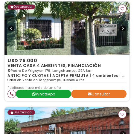
Destacada
USD 75.000
VENTA CASA 4 AMBIENTES, FINANCIACIÓN
Pedro De Yrigoyen 176, Longchamps, GBA Sur
ANTICIPO Y CUOTAS | ACEPTA PERMUTA | 4 ambientes | 3
dormitorios
Casa en Venta en Longchamps, Buenos Aires
Publicado hace más de un año
WhatsApp
Consultar
Destacada