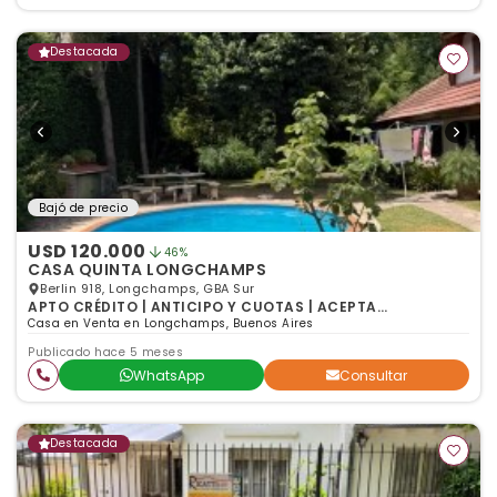
Destacada
Bajó de precio
USD 120.000
46%
CASA QUINTA LONGCHAMPS
Berlin 918, Longchamps, GBA Sur
APTO CRÉDITO | ANTICIPO Y CUOTAS | ACEPTA
PERMUTA | 4 ambientes | 3 dormitorios | 1 baño
Casa en Venta en Longchamps, Buenos Aires
Publicado hace 5 meses
WhatsApp
Consultar
Destacada