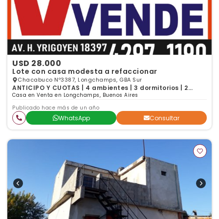
USD 28.000
Lote con casa modesta a refaccionar
Chacabuco Nº3387, Longchamps, GBA Sur
ANTICIPO Y CUOTAS | 4 ambientes | 3 dormitorios | 2
baños
Casa en Venta en Longchamps, Buenos Aires
Publicado hace más de un año
WhatsApp
Consultar