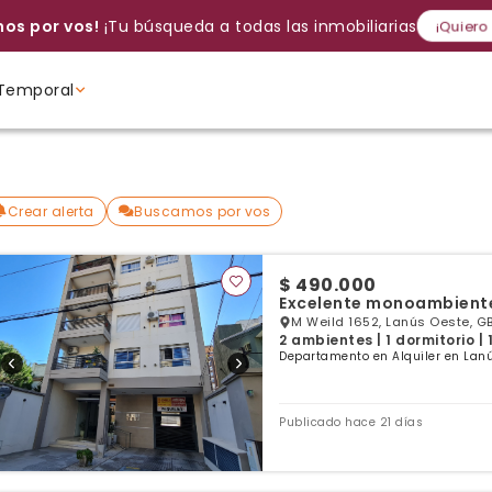
os por vos!
¡Tu búsqueda a todas las inmobiliarias!
¡Quiero
Temporal
Volver a intentar
Gracias
Cancelar
Si, eliminar
Volver a intentarlo
¡Si, enviar a todos!
Crear alerta
Ambientes
Ambientes
Ambientes
Crear alerta
Buscamos por vos
$ 490.000
Excelente monoambiente
M Weild 1652, Lanús Oeste, G
2 ambientes | 1 dormitorio |
Departamento en Alquiler en Lanú
Publicado hace 21 días