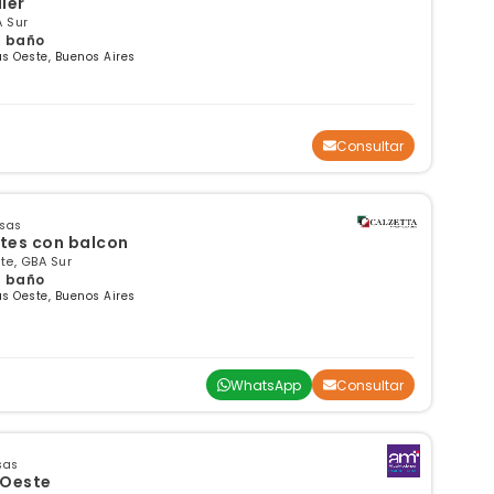
iler
A Sur
 1 baño
s Oeste, Buenos Aires
Consultar
nsas
tes con balcon
te, GBA Sur
 1 baño
s Oeste, Buenos Aires
WhatsApp
Consultar
sas
 Oeste