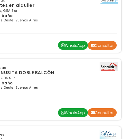
sas
es en alquiler
, GBA Sur
 1 baño
s Oeste, Buenos Aires
WhatsApp
Consultar
nsas
LANUSITA DOBLE BALCÓN
 GBA Sur
 1 baño
s Oeste, Buenos Aires
WhatsApp
Consultar
sas