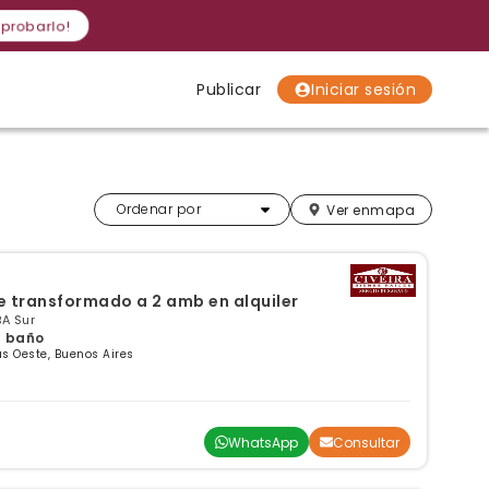
 probarlo!
Publicar
Iniciar sesión
Localidades
Localidades
Localidades
Más relevantes
Ordenar por
Ver en
mapa
 transformado a 2 amb en alquiler
BA Sur
 1 baño
s Oeste, Buenos Aires
WhatsApp
Consultar