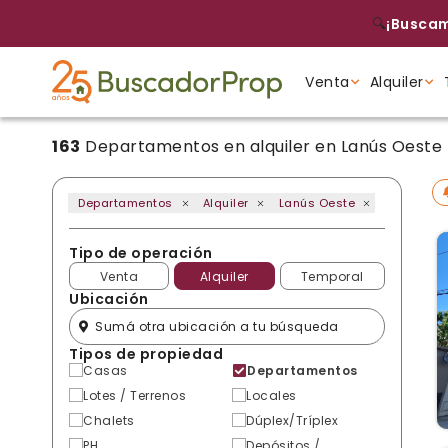
🔍
¡Buscam
Venta
Alquiler
163
Departamentos en alquiler en Lanús Oeste
Tipo de propiedad
Tipo de propiedad
Tipo de propiedad
Departamentos
Alquiler
Lanús Oeste
Tipo de operación
Venta
Alquiler
Temporal
Ubicación
Tipos de propiedad
Casas
Departamentos
Lotes / Terrenos
Locales
Chalets
Dúplex/Tríplex
PH
Depósitos /