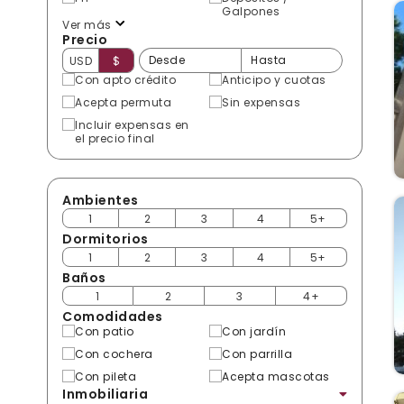
Galpones
Ver más
Precio
USD
$
Con apto crédito
Anticipo y cuotas
Acepta permuta
Sin expensas
Incluir expensas en
el precio final
Ambientes
1
2
3
4
5+
Dormitorios
1
2
3
4
5+
Baños
1
2
3
4+
Comodidades
Con patio
Con jardín
Con cochera
Con parrilla
Con pileta
Acepta mascotas
Inmobiliaria