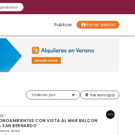
 probarlo!
Publicar
Iniciar sesión
Localidades
Localidades
Localidades
Más relevantes
Ordenar por
Ver en
mapa
as
ONOAMBIENTES CON VISTA AL MAR BALCON
A SAN BERNARDO
uenos Aires