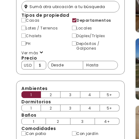
Tipos de propiedad
Casas
Departamentos
Lotes / Terrenos
Locales
Chalets
Dúplex/Tríplex
PH
Depósitos /
Galpones
Ver más
Precio
USD
$
Ambientes
1
2
3
4
5+
Dormitorios
1
2
3
4
5+
Baños
1
2
3
4+
Comodidades
Con patio
Con jardín