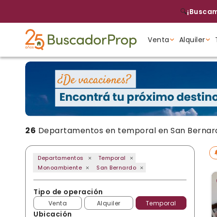
🔍
¡Buscam
Venta
Alquiler
Tipo de propiedad
Tipo de propiedad
Tipo de propiedad
26
Departamentos en temporal en San Bernar
Departamentos
Temporal
Monoambiente
San Bernardo
Tipo de operación
Venta
Alquiler
Temporal
Ubicación