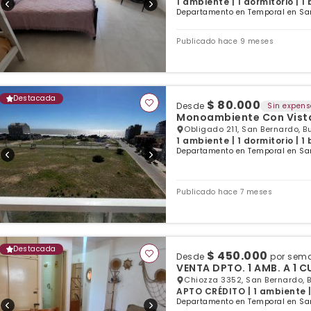
1 ambiente | 1 dormitorio | 1
Departamento en Temporal en San
Publicado hace 9 meses
Destacada
$ 80.000
Desde
Sin expen
Monoambiente Con Vista
Obligado 211, San Bernardo, B
1 ambiente | 1 dormitorio | 1
Departamento en Temporal en San
Publicado hace 7 meses
Destacada
$ 450.000
Desde
por sem
VENTA DPT
Chiozza 3352, San Bernardo, 
APTO CRÉDITO | 1 ambiente |
Departamento en Temporal en San