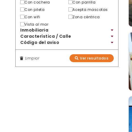
Con cochera
Con parrilla
Con pileta
Acepta mascotas
Con wifi
Zona céntrica
Vista al mar
Inmobiliaria
Característica / Calle
Código del aviso
Limpiar
Ver resultados