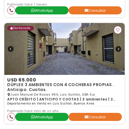
Publicado hace 7 meses
WhatsApp
Consultar
Destacada
USD 65.000
DÚPLEX 3 AMBIENTES CON 4 COCHERAS PROPIAS .
Anticipo. Cuotas.
Juan Manuel De Rosas 969, Luis Guillón, GBA Sur
APTO CRÉDITO | ANTICIPO Y CUOTAS | 3 ambientes | 2
dormitorios | 1 baño
Departamento en Venta en Luis Guillón, Buenos Aires
Publicado hace más de un año
WhatsApp
Consultar