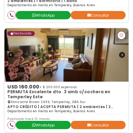
2 ambientes | 1 dormitorio | 1 baño
Departamento en Venta en Temperley, Buenos Aires
WhatsApp
Consultar
Destacada
USD 160.000
+ $ 200.000 expensas
PERMUTA Excelente dto. 3 amb c/cochera en
Temperley Este
Almirante Brown 2939, Temperley, GBA Sur
APTO CRÉDITO | ACEPTA PERMUTA | 2 ambientes | 2
dormitorios | 2 baños
Departamento en Venta en Temperley, Buenos Aires
Publicado hace 10 meses
WhatsApp
Consultar