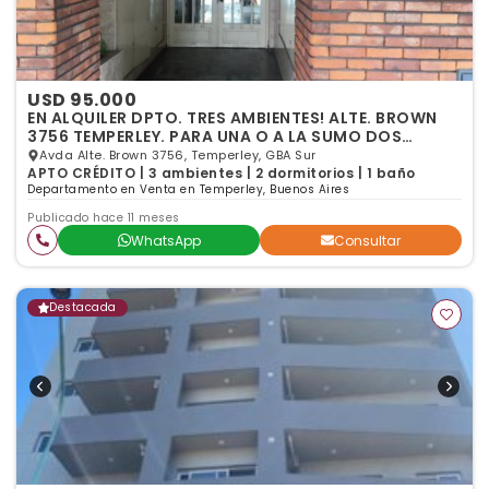
USD 95.000
EN ALQUILER DPTO. TRES AMBIENTES! ALTE. BROWN
3756 TEMPERLEY. PARA UNA O A LA SUMO DOS
PERSONAS
Avda Alte. Brown 3756, Temperley, GBA Sur
APTO CRÉDITO | 3 ambientes | 2 dormitorios | 1 baño
Departamento en Venta en Temperley, Buenos Aires
Publicado hace 11 meses
WhatsApp
Consultar
Destacada