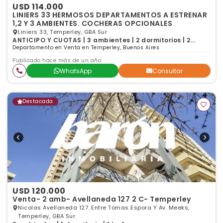
USD 114.000
LINIERS 33 HERMOSOS DEPARTAMENTOS A ESTRENAR
1,2 Y 3 AMBIENTES. COCHERAS OPCIONALES
Liniers 33, Temperley, GBA Sur
ANTICIPO Y CUOTAS | 3 ambientes | 2 dormitorios | 2
baños
Departamento en Venta en Temperley, Buenos Aires
Publicado hace más de un año
WhatsApp
Consultar
Destacada
USD 120.000
Venta- 2 amb- Avellaneda 127 2 C- Temperley
Nicolas Avellaneda 127. Entre Tomas Espora Y Av. Meeks,
Temperley, GBA Sur