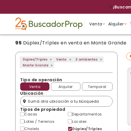
🔍
¡Buscam
Venta
Alquiler
95
Dúplex/Tríplex en venta en Monte Grande
Tipo de propiedad
Tipo de propiedad
Tipo de propiedad
Dúplex/Tríplex
Venta
3 ambientes
Monte Grande
Tipo de operación
Venta
Alquiler
Temporal
Ubicación
Tipos de propiedad
Casas
Departamentos
Lotes / Terrenos
Locales
Chalets
Dúplex/Tríplex