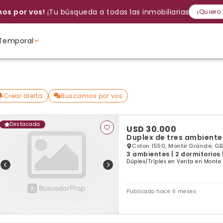
os por vos!
¡Tu búsqueda a todas las inmobiliarias!
¡Quiero
Temporal
Volver a intentar
Gracias
Cancelar
Si, eliminar
Volver a intentarlo
¡Si, enviar a todos!
Crear alerta
Ambientes
Ambientes
Ambientes
Crear alerta
Buscamos por vos
Destacada
USD 30.000
Duplex de tres ambientes
Colon 1550, Monte Grande, GB
3 ambientes | 2 dormitorios 
Dúplex/Tríplex en Venta en Monte
Publicado hace 6 meses