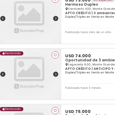
USD 73.000
Sin expensas
Hermoso Duplex
Sarmiento 420, Monte Grande
APTO CRÉDITO | 3 ambientes 
Dúplex/Tríplex en Venta en Monte
Publicado hace más de un año
Destacada
USD 74.000
Legarreta 600, Monte Grande,
APTO CRÉDITO | ANTICIPO Y 
dormitorios | 1 baño
Dúplex/Tríplex en Venta en Monte
Publicado hace 3 meses
Destacada
USD 75.000