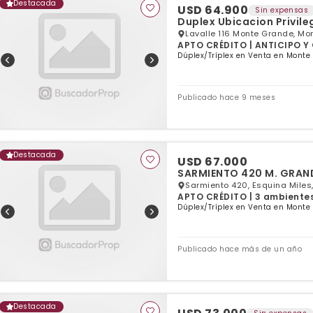
Destacada
USD 64.900
Sin expensas
Duplex Ubicacion Privil
Lavalle 116 Monte Grande, Mo
APTO CRÉDITO | ANTICIPO Y 
dormitorios | 1 baño
Dúplex/Tríplex en Venta en Monte
Publicado hace 9 meses
Destacada
USD 67.000
Sarmiento 420, Esquina Miles
APTO CRÉDITO | 3 ambientes 
Dúplex/Tríplex en Venta en Monte
Publicado hace más de un año
Destacada