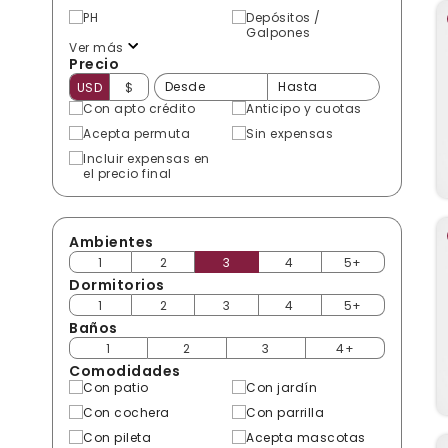
PH
Depósitos /
Galpones
Ver más
Precio
USD
$
Con apto crédito
Anticipo y cuotas
Acepta permuta
Sin expensas
Incluir expensas en
el precio final
Ambientes
1
2
3
4
5+
Dormitorios
1
2
3
4
5+
Baños
1
2
3
4+
Comodidades
Con patio
Con jardín
Con cochera
Con parrilla
Con pileta
Acepta mascotas