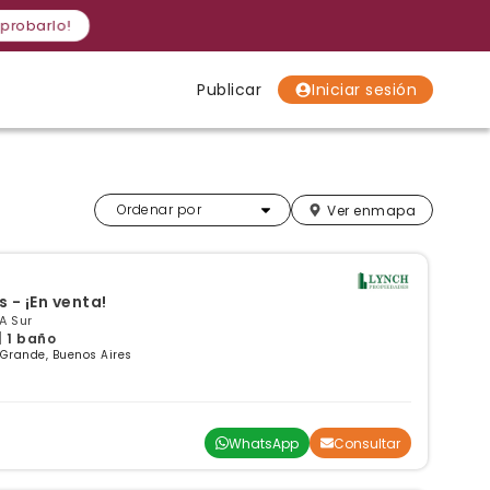
 probarlo!
Publicar
Iniciar sesión
Localidades
Localidades
Localidades
Más relevantes
Ordenar por
Ver en
mapa
 - ¡En venta!
A Sur
| 1 baño
 Grande, Buenos Aires
WhatsApp
Consultar