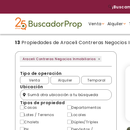
🔍
¡Buscam
Venta
Alquiler
13
Propiedades de Araceli Contreras Negocios I
Tipo de propiedad
Tipo de propiedad
Tipo de propiedad
Araceli Contreras Negocios Inmobiliarios
Tipo de operación
Venta
Alquiler
Temporal
Ubicación
Tipos de propiedad
Casas
Departamentos
Lotes / Terrenos
Locales
Chalets
Dúplex/Tríplex
PH
Depósitos /