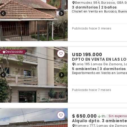
Bermudez 984, Burzaco, GBA S
3 dormitorios | 2 baños
Chalet en Venta en Burzaco, Buen
Publicado hace 3 meses
Destacada
USD 195.000
DPTO EN VENTA EN LAS L
Loria 185 Lomas De Zamora, 
5 ambientes | 3 dormitorios 
Departamento en Venta en Lomas
Publicado hace 7 meses
$ 650.000
Sin expens
8%
Alquilo dpto. 3 ambient
Homero 777, Lomas de Zamora