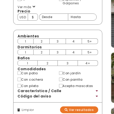
Galpones
Ver más
Precio
USD
$
Ambientes
1
2
3
4
5+
Dormitorios
1
2
3
4
5+
Baños
1
2
3
4+
Comodidades
Con patio
Con jardín
Con cochera
Con parrilla
Con pileta
Acepta mascotas
Característica / Calle
Código del aviso
Limpiar
Ver resultados