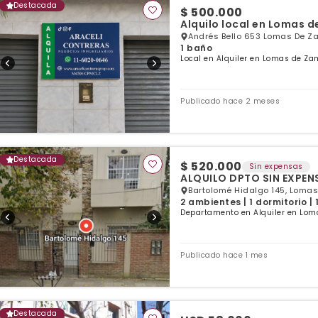
Destacada
$ 500.000
Alquilo local en Lomas 
Andrés Bello 653 Lomas De Z
1 baño
Local en Alquiler en Lomas de Za
Publicado hace 2 meses
Destacada
$ 520.000
Sin expensas
ALQUILO DPTO SIN EXPE
Bartolomé Hidalgo 145, Lomas
2 ambientes | 1 dormitorio |
Departamento en Alquiler en Lom
Publicado hace 1 mes
Destacada