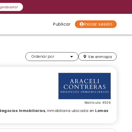
 probarlo!
Publicar
Iniciar sesión
Localidades
Localidades
Localidades
Más relevantes
Ordenar por
Ver en
mapa
Matrícula: 4506
Negocios Inmobiliarios
, inmobiliaria ubicada en
Lomas