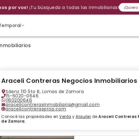
os por vos!
¡Tu búsqueda a todas las inmobiliarias!
¡Quiero
Temporal
Volver a intentar
Gracias
Cancelar
Si, eliminar
Volver a intentarlo
¡Si, enviar a todos!
Crear alerta
nmobiliarios
Ambientes
Ambientes
Ambientes
Araceli Contreras Negocios Inmobiliarios
Sáenz 110 5to B, Lomas de Zamora
15-6020-0646
1160200646
aracelicontrerasinmobiliaria@gmail.com
aracelicontrerasprop.com
Conocé las propiedades en
Venta
y
Alquiler
de
Araceli Contreras 
de Zamora
.