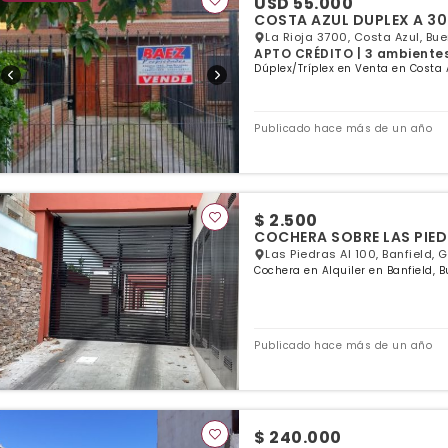
USD 55.000
COSTA AZUL DUP
La Rioja 3700, Costa Azul, Bu
APTO CRÉDITO | 3 ambientes 
Dúplex/Tríplex en Venta en Costa 
Publicado hace más de un año
$ 2.500
COCHERA SOBRE LAS PIED
Las Piedras Al 100, Banfield, 
Cochera en Alquiler en Banfield, 
Publicado hace más de un año
$ 240.000