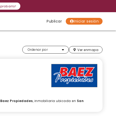
 probarlo!
Publicar
Iniciar sesión
Localidades
Localidades
Localidades
Más relevantes
Ordenar por
Ver en
mapa
e
Baez Propiedades
, inmobiliaria ubicada en
San