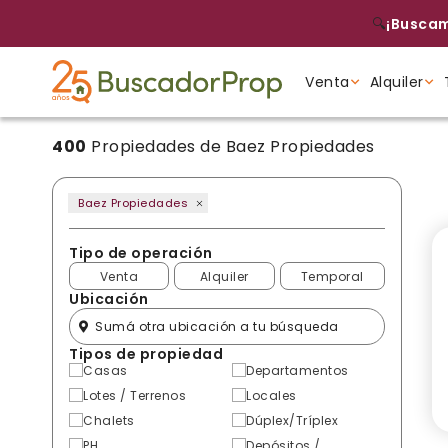
🔍
¡Buscam
Venta
Alquiler
400
Propiedades de Baez Propiedades
Tipo de propiedad
Tipo de propiedad
Tipo de propiedad
Baez Propiedades
Tipo de operación
Venta
Alquiler
Temporal
Ubicación
Tipos de propiedad
Casas
Departamentos
Lotes / Terrenos
Locales
Chalets
Dúplex/Tríplex
PH
Depósitos /