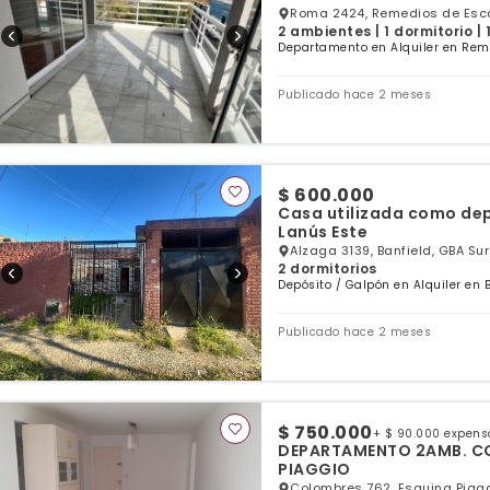
Roma 2424, Remedios de Esca
2 ambientes | 1 dormitorio |
Departamento en Alquiler en Rem
Publicado hace 2 meses
$ 600.000
Casa utilizada como dep
Lanús Este
Alzaga 3139, Banfield, GBA Sur
2 dormitorios
Depósito / Galpón en Alquiler en B
Publicado hace 2 meses
$ 750.000
+ $ 90.000 expens
DEPARTAMENTO 2AMB. CO
PIAGGIO
Colombres 762, Esquina Piag