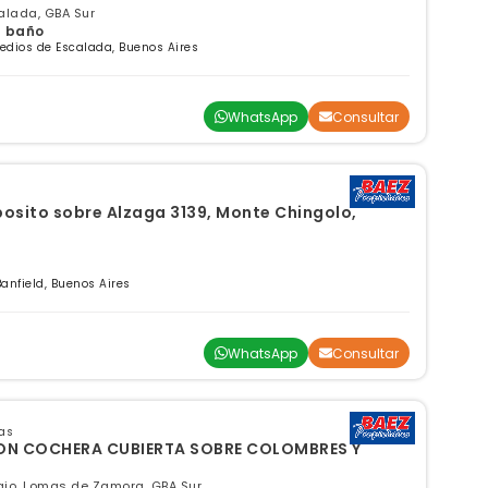
lada, GBA Sur
 1 baño
edios de Escalada, Buenos Aires
WhatsApp
Consultar
osito sobre Alzaga 3139, Monte Chingolo,
anfield, Buenos Aires
WhatsApp
Consultar
as
N COCHERA CUBIERTA SOBRE COLOMBRES Y
gio, Lomas de Zamora, GBA Sur