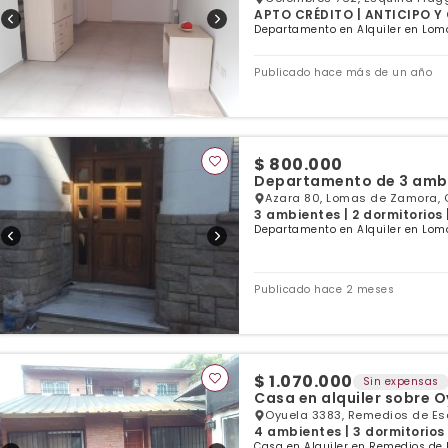
APTO CRÉDITO | ANTICIPO Y 
dormitorio | 1 baño
Departamento en Alquiler en Lom
Publicado hace más de un año
$ 800.000
Departamento de 3 ambi
Azara 80, Lomas de Zamora, 
3 ambientes | 2 dormitorios 
Departamento en Alquiler en Lom
Publicado hace 2 meses
$ 1.070.000
Sin expensas
Casa en alquiler sobre 
Oyuela 3383, Remedios de Es
4 ambientes | 3 dormitorios 
Casa en Alquiler en Remedios de 