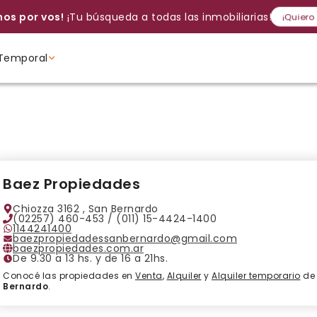
os por vos!
¡Tu búsqueda a todas las inmobiliarias!
¡Quiero
Temporal
Volver a intentar
Gracias
Cancelar
Si, eliminar
Volver a intentarlo
¡Si, enviar a todos!
Crear alerta
Ambientes
Ambientes
Ambientes
Baez Propiedades
Chiozza 3162 , San Bernardo
(02257) 460-453 / (011) 15-4424-1400
1144241400
baezpropiedadessanbernardo@gmail.com
baezpropiedades.com.ar
De 9.30 a 13 hs. y de 16 a 21hs.
Conocé las propiedades en
Venta
,
Alquiler
y
Alquiler temporario
d
Bernardo
.