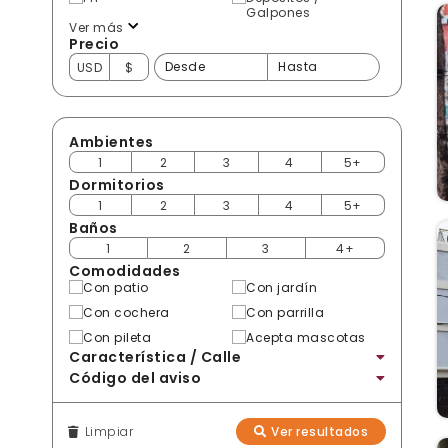
Galpones
Ver más
Precio
USD
$
Ambientes
1
2
3
4
5+
Dormitorios
1
2
3
4
5+
Baños
1
2
3
4+
Comodidades
Con patio
Con jardín
Con cochera
Con parrilla
Con pileta
Acepta mascotas
Característica / Calle
Código del aviso
Limpiar
Ver resultados