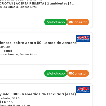
CUOTAS | ACEPTA PERMUTA | 2 ambientes | 1
as de Zamora, Buenos Aires
WhatsApp
Consultar
entes, sobre Azara 80, Lomas de Zamora
GBA Sur
| 1 baño
as de Zamora, Buenos Aires
WhatsApp
Consultar
Oyuela 3383- Remedios de Escalada (este).
calada, GBA Sur
| 1 baño
Escalada, Buenos Aires