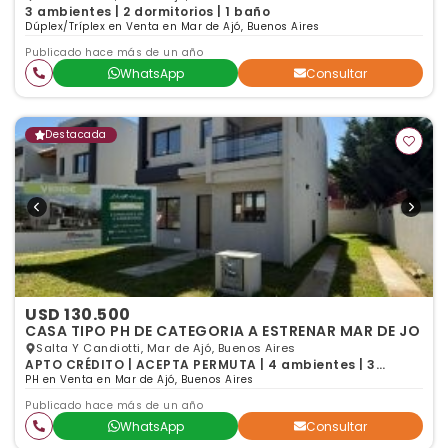
3 ambientes | 2 dormitorios | 1 baño
Dúplex/Tríplex en Venta en Mar de Ajó, Buenos Aires
Publicado hace más de un año
WhatsApp
Consultar
Destacada
USD 130.500
CASA TIPO PH DE CATEGORIA A ESTRENAR MAR DE JO
Salta Y Candiotti, Mar de Ajó, Buenos Aires
APTO CRÉDITO | ACEPTA PERMUTA | 4 ambientes | 3
dormitorios | 2 baños
PH en Venta en Mar de Ajó, Buenos Aires
Publicado hace más de un año
WhatsApp
Consultar