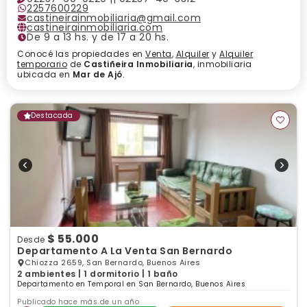
2257600229
castineirainmobiliaria@gmail.com
castineirainmobiliaria.com
De 9 a 13 hs. y de 17 a 20 hs.
Conocé las propiedades en
Venta
,
Alquiler
y
Alquiler
temporario
de
Castiñeira Inmobiliaria
, inmobiliaria
ubicada en
Mar de Ajó
.
Destacada
$ 55.000
Desde
Departamento A La Venta San Bernardo
Chiozza 2659, San Bernardo, Buenos Aires
2 ambientes | 1 dormitorio | 1 baño
Departamento en Temporal en San Bernardo, Buenos Aires
Publicado hace más de un año