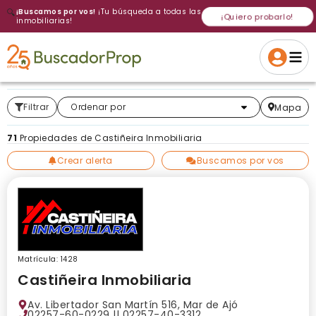
🔍
¡Buscamos por vos!
¡Tu búsqueda a todas las
¡Quiero probarlo!
inmobiliarias!
Volver a intentar
Gracias
Cancelar
Si, eliminar
Volver a intentarlo
¡Si, enviar a todos!
Crear alerta
Filtrar
Más relevantes
Ordenar por
Mapa
71
Propiedades de Castiñeira Inmobiliaria
Crear alerta
Buscamos por vos
Matrícula: 1428
Castiñeira Inmobiliaria
Av. Libertador San Martín 516, Mar de Ajó
02257-60-0229 || 02257-40-3312