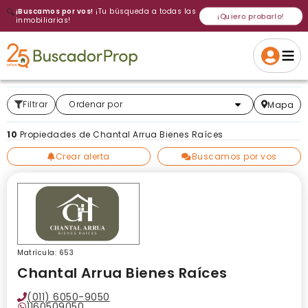
🔍
¡Buscamos por vos!
¡Tu búsqueda a todas las
¡Quiero probarlo!
inmobiliarias!
Volver a intentar
Gracias
Cancelar
Si, eliminar
Volver a intentarlo
¡Si, enviar a todos!
Crear alerta
Filtrar
Más relevantes
Ordenar por
Mapa
10
Propiedades de Chantal Arrua Bienes Raíces
Crear alerta
Buscamos por vos
Matrícula: 653
Chantal Arrua Bienes Raíces
(011) 6050-9050
1160509050