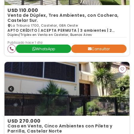
USD 110.000
Venta de Dúplex, Tres Ambientes, con Cochera,
Castelar Sur.
La Tribuna 1700, Castelar, GBA Oeste
APTO CRÉDITO | ACEPTA PERMUTA | 3 ambientes | 2
dormitorios | 1 baño
Dúplex/Tríplex en Venta en Castelar, Buenos Aires
Publicado hace 1 día
WhatsApp
Consultar
USD 270.000
Casa en Venta, Cinco Ambientes con Pileta y
Parrilla, Castelar Norte