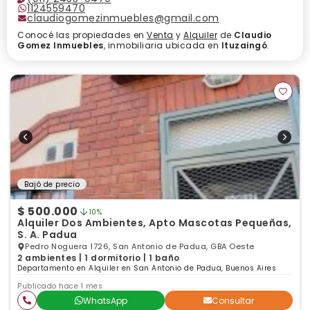
1124559470
claudiogomezinmuebles@gmail.com
Conocé las propiedades en
Venta
y
Alquiler
de
Claudio
Gomez Inmuebles
, inmobiliaria ubicada en
Ituzaingó
.
Bajó de precio
$ 500.000
10%
Alquiler Dos Ambientes, Apto Mascotas Pequeñas,
S. A. Padua
Pedro Noguera 1726, San Antonio de Padua, GBA Oeste
2 ambientes | 1 dormitorio | 1 baño
Departamento en Alquiler en San Antonio de Padua, Buenos Aires
Publicado hace 1 mes
WhatsApp
Consultar