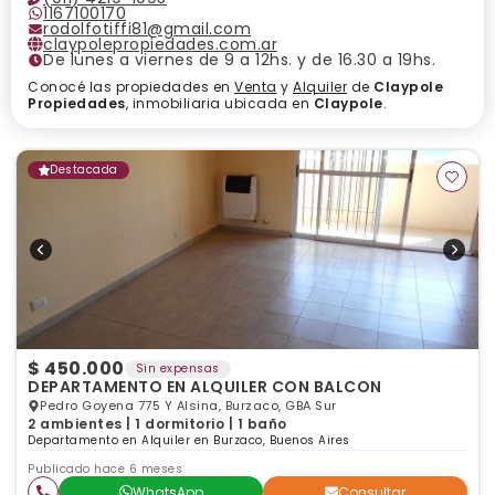
1167100170
rodolfotiffi81@gmail.com
claypolepropiedades.com.ar
De lunes a viernes de 9 a 12hs. y de 16.30 a 19hs.
Conocé las propiedades en
Venta
y
Alquiler
de
Claypole
Propiedades
, inmobiliaria ubicada en
Claypole
.
Destacada
$ 450.000
Sin expensas
DEPARTAMENTO EN ALQUILER CON BALCON
Pedro Goyena 775 Y Alsina, Burzaco, GBA Sur
2 ambientes | 1 dormitorio | 1 baño
Departamento en Alquiler en Burzaco, Buenos Aires
Publicado hace 6 meses
WhatsApp
Consultar