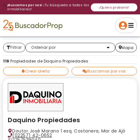
🔍
¡Buscamos por vos!
¡Tu búsqueda a todas las
¡Quiero probarlo!
inmobiliarias!
Volver a intentar
Gracias
Cancelar
Si, eliminar
Volver a intentarlo
¡Si, enviar a todos!
Crear alerta
Filtrar
Más relevantes
Ordenar por
Mapa
119
Propiedades de Daquino Propiedades
Crear alerta
Buscamos por vos
Daquino Propiedades
Doutor José Marano 1 esq. Costanera, Mar de Ajó
(02257) 42-0652
2257539040