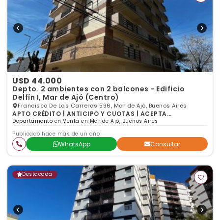
USD 44.000
Depto. 2 ambientes con 2 balcones - Edificio
Delfín I, Mar de Ajó (Centro)
Francisco De Las Carreras 596, Mar de Ajó, Buenos Aires
APTO CRÉDITO | ANTICIPO Y CUOTAS | ACEPTA
PERMUTA | 2 ambientes | 1 dormitorio | 1 baño
Departamento en Venta en Mar de Ajó, Buenos Aires
Publicado hace más de un año
WhatsApp
Consultar
Destacada