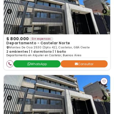
$ 800.000
Sin expensas
Departamento - Castelar Norte
Montes De Oca 2530 (Dpto 42), Castelar, GBA Oeste
2 ambientes | 1 dormitorio | 1 baño
Departamento en Alquiler en Castelar, Buenos Aires
WhatsApp
Consultar