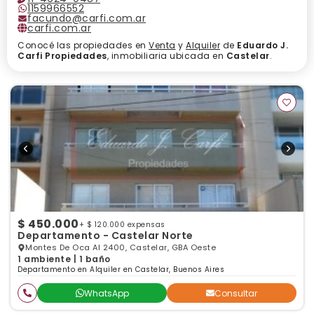
1159966552
facundo@carfi.com.ar
carfi.com.ar
Conocé las propiedades en
Venta
y
Alquiler
de
Eduardo J.
Carfi Propiedades
, inmobiliaria ubicada en
Castelar
.
$ 450.000
+ $ 120.000 expensas
Departamento - Castelar Norte
Montes De Oca Al 2400, Castelar, GBA Oeste
1 ambiente | 1 baño
Departamento en Alquiler en Castelar, Buenos Aires
WhatsApp
Consultar