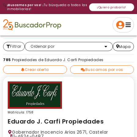
🔍
¡Buscamos por vos!
¡Tu búsqueda a todas las
¡Quiero probarlo!
inmobiliarias!
Volver a intentar
Gracias
Cancelar
Si, eliminar
Volver a intentarlo
¡Si, enviar a todos!
Crear alerta
Filtrar
Más relevantes
Ordenar por
Mapa
785
Propiedades de Eduardo J. Carfi Propiedades
Crear alerta
Buscamos por vos
Matrícula: 1758
Eduardo J. Carfi Propiedades
Gobernador Inocencio Arias 2671, Castelar
11-4624-0487