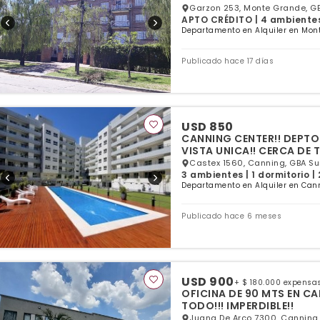
Garzon 253, Monte Grande, GB
APTO CRÉDITO | 4 ambientes 
Departamento en Alquiler en Mont
Publicado hace 17 días
USD 850
CANNING CENTER!! DEPTO
VISTA UNICA!! CERCA DE 
Castex 1560, Canning, GBA Su
3 ambientes | 1 dormitorio |
Departamento en Alquiler en Cann
Publicado hace 6 meses
USD 900
+ $ 180.000 expensa
OFICINA DE 90 MTS EN CA
TODO!!! IMPERDIBLE!!
Juana De Arco 7300, Canning,