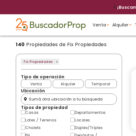
🔍
¡Buscam
Venta
Alquiler
140
Propiedades de Fix Propiedades
Tipo de propiedad
Tipo de propiedad
Tipo de propiedad
Fix Propiedades
Tipo de operación
Venta
Alquiler
Temporal
Ubicación
Tipos de propiedad
Casas
Departamentos
Lotes / Terrenos
Locales
Chalets
Dúplex/Tríplex
PH
Depósitos /