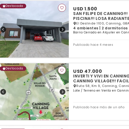
Destacada
USD 1.500
SAN FELIPE DE CANNING!!
PISCINA!!! LOSA RADIANTE
El Deslinde 1100, Canning, GBA
4 ambientes | 2 dormitorios 
Barrio Cerrado en Alquiler en Can
Publicado hace 4 meses
Destacada
USD 47.000
INVERTI Y VIVI EN CANNIN
CANNING VILLAGE!!! FACIL
Ruta 58, Km 9, Canning, Canni
Lote / Terreno en Venta en Cannin
Publicado hace más de un año