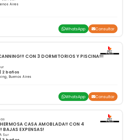
uenos Aires
WhatsApp
Consultar
CANNING!!! CON 3 DORMITORIOS Y PISCINA!!!
ur
| 2 baños
ning, Buenos Aires
WhatsApp
Consultar
sas
CASA AMOBLADA!! CON 4
!! BAJAS EXPENSAS!
A Sur
 | 3 baños