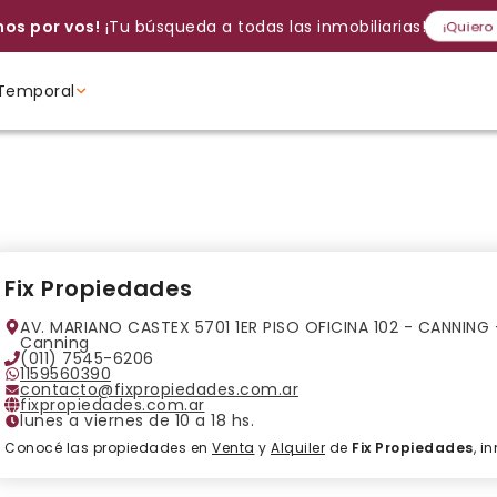
os por vos!
¡Tu búsqueda a todas las inmobiliarias!
¡Quiero
Temporal
Volver a intentar
Gracias
Cancelar
Si, eliminar
Volver a intentarlo
¡Si, enviar a todos!
Crear alerta
Ambientes
Ambientes
Ambientes
Fix Propiedades
AV. MARIANO CASTEX 5701 1ER PISO OFICINA 102 - CANNING -
Canning
(011) 7545-6206
1159560390
contacto@fixpropiedades.com.ar
fixpropiedades.com.ar
lunes a viernes de 10 a 18 hs.
Conocé las propiedades en
Venta
y
Alquiler
de
Fix Propiedades
, i