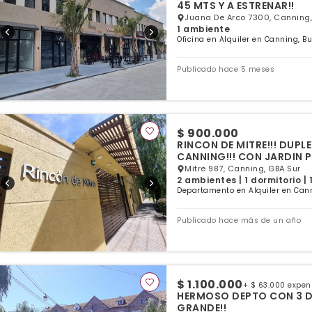
45 MTS Y A ESTRENAR!!
Juana De Arco 7300, Canning,
1 ambiente
Oficina en Alquiler en Canning, B
Publicado hace 5 meses
$ 900.000
RINCON DE MITRE!!! DUPL
CANNING!!! CON JARDIN 
Mitre 987, Canning, GBA Sur
2 ambientes | 1 dormitorio |
Departamento en Alquiler en Cann
Publicado hace más de un año
$ 1.100.000
+ $ 63.000 expe
HERMOSO DEPTO CON 3 D
GRANDE!!