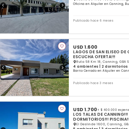
Oficina en Alquiler en Canning, B
Publicado hace 6 meses
USD 1.600
LAGOS DE SAN ELISEO DE 
ESCUCHA OFERTA!!!
Ruta 58 Km 18, Canning, GBA S
4 ambientes | 2 dormitorios 
Barrio Cerrado en Alquiler en Can
Publicado hace 3 meses
USD 1.700
+ $ 400.000 expen
LOS TALAS DE CANNING!!! HERMOSA 
DORMITORIOS!!! PISCINA!
El Deslinde 1600, Canning, GB
5 ambientes | 3 dormitorios