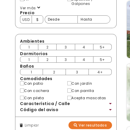
Galpones
Ver más
Precio
USD
$
Ambientes
1
2
3
4
5+
Dormitorios
1
2
3
4
5+
Baños
1
2
3
4+
Comodidades
Con patio
Con jardín
Con cochera
Con parrilla
Con pileta
Acepta mascotas
Característica / Calle
Código del aviso
Limpiar
Ver resultados