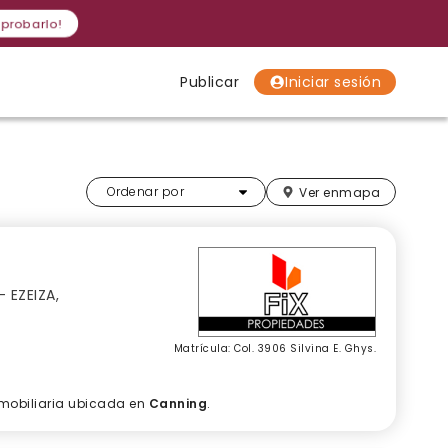
 probarlo!
Publicar
Iniciar sesión
Localidades
Localidades
Localidades
Más relevantes
Ordenar por
Ver en
mapa
 EZEIZA,
Matrícula: Col. 3906 Silvina E. Ghys.
nmobiliaria ubicada en
Canning
.