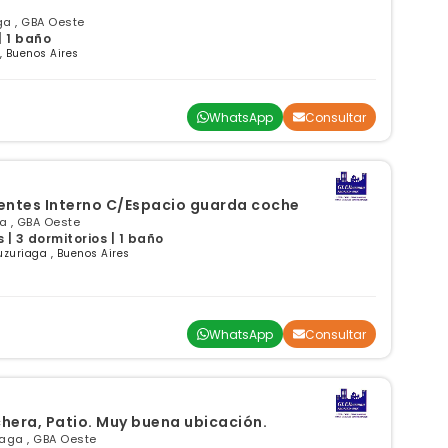
ga , GBA Oeste
| 1 baño
, Buenos Aires
WhatsApp
Consultar
Excelente Dúplex 4 Ambientes Interno C/Espacio guarda coche
ga , GBA Oeste
| 3 dormitorios | 1 baño
uzuriaga , Buenos Aires
WhatsApp
Consultar
hera, Patio. Muy buena ubicación.
iaga , GBA Oeste