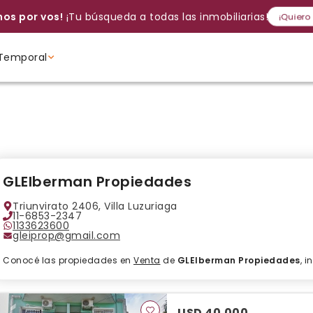
os por vos!
¡Tu búsqueda a todas las inmobiliarias!
¡Quiero
Temporal
Volver a intentar
Gracias
Cancelar
Si, eliminar
Volver a intentarlo
¡Si, enviar a todos!
Crear alerta
Ambientes
Ambientes
Ambientes
GLEIberman Propiedades
Triunvirato 2406, Villa Luzuriaga
11-6853-2347
1133623600
gleiprop@gmail.com
Conocé las propiedades en
Venta
de
GLEIberman Propiedades
, 
USD 40.000