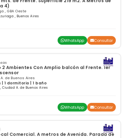
 mts. de Frente. Superficie 219 m2. A Metros de
a 4)
ga , GBA Oeste
uzuriaga , Buenos Aires
WhatsApp
Consultar
nsas
2 Ambientes Con Amplio balcón al Frente. 1er
Ascensor
 A. de Buenos Aires
 1 dormitorio | 1 baño
, Ciudad A. de Buenos Aires
WhatsApp
Consultar
cal Comercial. A metros de Avenida. Parada de