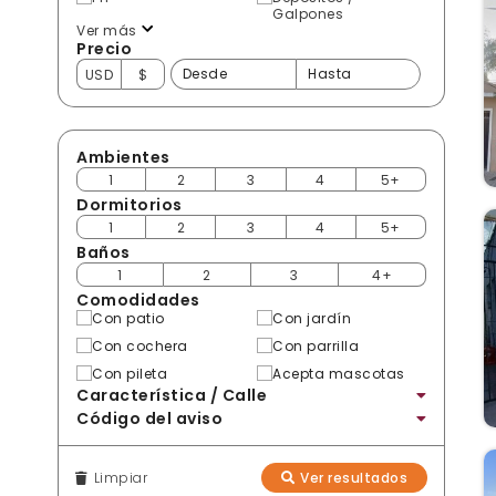
Galpones
Ver más
Precio
USD
$
Ambientes
1
2
3
4
5+
Dormitorios
1
2
3
4
5+
Baños
1
2
3
4+
Comodidades
Con patio
Con jardín
Con cochera
Con parrilla
Con pileta
Acepta mascotas
Característica / Calle
Código del aviso
Limpiar
Ver resultados