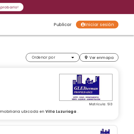
 probarlo!
Publicar
Iniciar sesión
Localidades
Localidades
Localidades
Más relevantes
Ordenar por
Ver en
mapa
Matrícula: 513
inmobiliaria ubicada en
Villa Luzuriaga
.