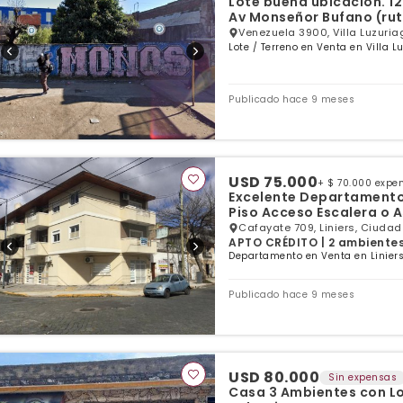
Lote buena ubicación. 12
Av Monseñor Bufano (rut
Venezuela 3900, Villa Luzuria
Lote / Terreno en Venta en Villa L
Publicado hace 9 meses
USD 75.000
+ $ 70.000 expe
Excelente Departamento 
Piso Acceso Escalera o 
Cafayate 709, Liniers, Ciudad
APTO CRÉDITO | 2 ambientes |
Departamento en Venta en Liniers
Publicado hace 9 meses
USD 80.000
Sin expensas
Casa 3 Ambientes con Lo