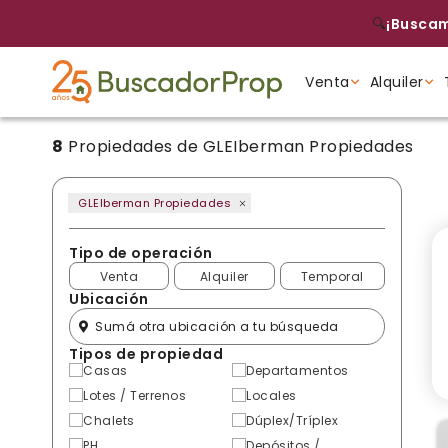
🔍
¡Buscam
Venta
Alquiler
8
Propiedades de GLEIberman Propiedades
Tipo de propiedad
Tipo de propiedad
Tipo de propiedad
GLEIberman Propiedades
Tipo de operación
Venta
Alquiler
Temporal
Ubicación
Tipos de propiedad
Casas
Departamentos
Lotes / Terrenos
Locales
Chalets
Dúplex/Tríplex
PH
Depósitos /