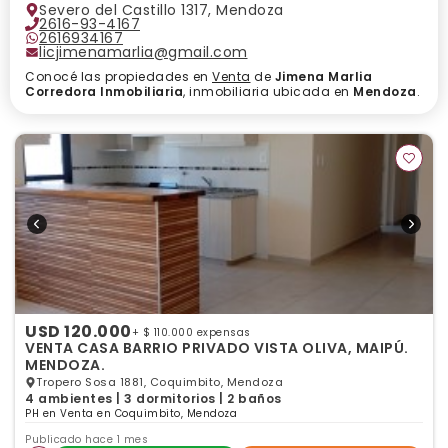
Severo del Castillo 1317, Mendoza
2616-93-4167
2616934167
licjimenamarlia@gmail.com
Conocé las propiedades en
Venta
de
Jimena Marlia
Corredora Inmobiliaria
, inmobiliaria ubicada en
Mendoza
.
USD 120.000
+ $ 110.000 expensas
VENTA CASA BARRIO PRIVADO VISTA OLIVA, MAIPÚ.
MENDOZA.
Tropero Sosa 1881, Coquimbito, Mendoza
4 ambientes | 3 dormitorios | 2 baños
PH en Venta en Coquimbito, Mendoza
Publicado hace 1 mes