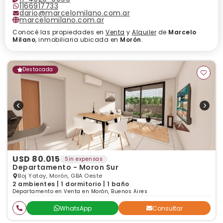
1166917733
dario@marcelomilano.com.ar
marcelomilano.com.ar
Conocé las propiedades en
Venta
y
Alquiler
de
Marcelo
Milano
, inmobiliaria ubicada en
Morón
.
Destacada
USD 80.015
Sin expensas
Departamento - Moron Sur
Boj Yatay, Morón, GBA Oeste
2 ambientes | 1 dormitorio | 1 baño
Departamento en Venta en Morón, Buenos Aires
WhatsApp
Consultar