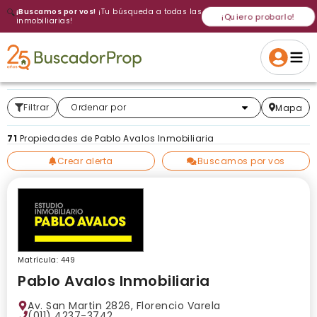
🔍
¡Buscamos por vos!
¡Tu búsqueda a todas las
¡Quiero probarlo!
inmobiliarias!
Volver a intentar
Gracias
Cancelar
Si, eliminar
Volver a intentarlo
¡Si, enviar a todos!
Crear alerta
Filtrar
Más relevantes
Ordenar por
Mapa
71
Propiedades de Pablo Avalos Inmobiliaria
Crear alerta
Buscamos por vos
Matrícula: 449
Pablo Avalos Inmobiliaria
Av. San Martin 2826, Florencio Varela
(011) 4237-3742