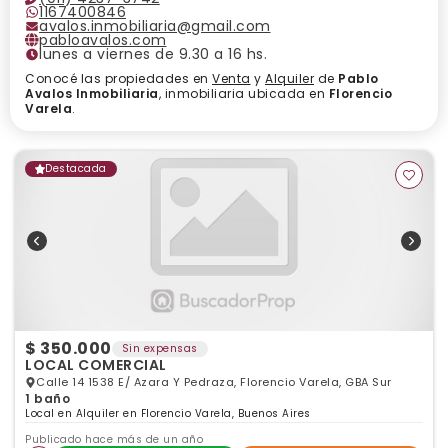
1167400846
avalos.inmobiliaria@gmail.com
pabloavalos.com
lunes a viernes de 9.30 a 16 hs.
Conocé las propiedades en
Venta
y
Alquiler
de
Pablo
Avalos Inmobiliaria
, inmobiliaria ubicada en
Florencio
Varela
.
Destacada
$ 350.000
Sin expensas
LOCAL COMERCIAL
Calle 14 1538 E/ Azara Y Pedraza, Florencio Varela, GBA Sur
1 baño
Local en Alquiler en Florencio Varela, Buenos Aires
Publicado hace más de un año