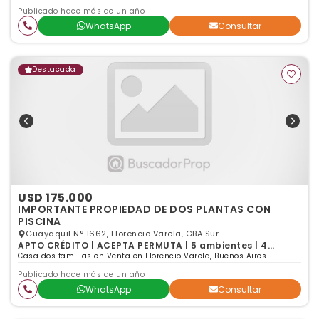
Publicado hace más de un año
WhatsApp
Consultar
Destacada
USD 175.000
IMPORTANTE PROPIEDAD DE DOS PLANTAS CON
PISCINA
Guayaquil N° 1662, Florencio Varela, GBA Sur
APTO CRÉDITO | ACEPTA PERMUTA | 5 ambientes | 4
dormitorios | 3 baños
Casa dos familias en Venta en Florencio Varela, Buenos Aires
Publicado hace más de un año
WhatsApp
Consultar