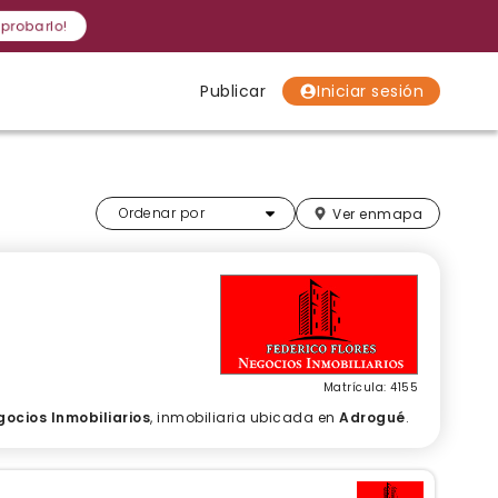
 probarlo!
Publicar
Iniciar sesión
Localidades
Localidades
Localidades
Más relevantes
Ordenar por
Ver en
mapa
Matrícula: 4155
gocios Inmobiliarios
, inmobiliaria ubicada en
Adrogué
.