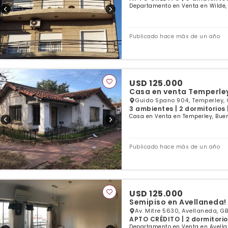
Departamento en Venta en Wilde,
Publicado hace más de un año
USD 125.000
Casa en venta Temperley
Guido Spano 904, Temperley, 
3 ambientes | 2 dormitorios 
Casa en Venta en Temperley, Buen
Publicado hace más de un año
USD 125.000
Semipiso en Avellaneda!
Av. Mitre 5630, Avellaneda, GB
APTO CRÉDITO | 2 dormitorio
Departamento en Venta en Avella