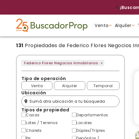
🔍
¡Buscam
Venta
Alquiler
131
Propiedades de Federico Flores Negocios Inm
Tipo de propiedad
Tipo de propiedad
Tipo de propiedad
Federico Flores Negocios Inmobiliarios
Tipo de operación
Venta
Alquiler
Temporal
Ubicación
Tipos de propiedad
Casas
Departamentos
Lotes / Terrenos
Locales
Chalets
Dúplex/Tríplex
PH
Depósitos /