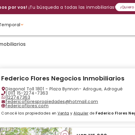
os por vos!
¡Tu búsqueda a todas las inmobiliarias!
¡Quiero
Temporal
Volver a intentar
Gracias
Cancelar
Si, eliminar
Volver a intentarlo
¡Si, enviar a todos!
Crear alerta
obiliarios
Ambientes
Ambientes
Ambientes
Federico Flores Negocios Inmobiliarios
Diagonal Toll 1801 - Plaza Bynnon- Adrogue, Adrogué
(011) 15-2274-7363
1122747363
federicoflorespropiedades@hotmail.com
federicoflores.com
Conocé las propiedades en
Venta
y
Alquiler
de
Federico Flores Ne