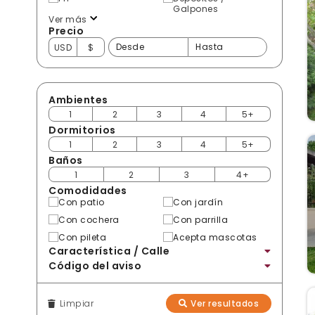
Galpones
Ver más
Precio
USD
$
Ambientes
1
2
3
4
5+
Dormitorios
1
2
3
4
5+
Baños
1
2
3
4+
Comodidades
Con patio
Con jardín
Con cochera
Con parrilla
Con pileta
Acepta mascotas
Característica / Calle
Código del aviso
Limpiar
Ver resultados