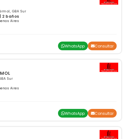
ármol, GBA Sur
| 2 baños
uenos Aires
WhatsApp
Consultar
RMOL
GBA Sur
uenos Aires
WhatsApp
Consultar