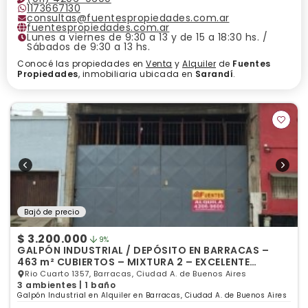
1173667130
consultas@fuentespropiedades.com.ar
fuentespropiedades.com.ar
Lunes a viernes de 9:30 a 13 y de 15 a 18:30 hs. /
Sábados de 9:30 a 13 hs.
Conocé las propiedades en
Venta
y
Alquiler
de
Fuentes
Propiedades
, inmobiliaria ubicada en
Sarandí
.
Bajó de precio
$ 3.200.000
9%
GALPÓN INDUSTRIAL / DEPÓSITO EN BARRACAS –
463 m² CUBIERTOS – MIXTURA 2 – EXCELENTE
UBICACIÓN
Rio Cuarto 1357, Barracas, Ciudad A. de Buenos Aires
3 ambientes | 1 baño
Galpón Industrial en Alquiler en Barracas, Ciudad A. de Buenos Aires