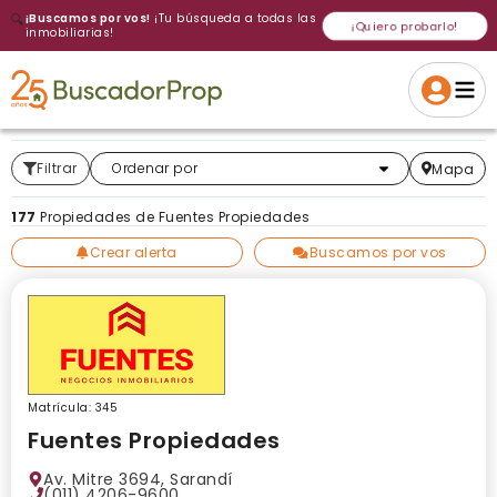
🔍
¡Buscamos por vos!
¡Tu búsqueda a todas las
¡Quiero probarlo!
inmobiliarias!
Volver a intentar
Gracias
Cancelar
Si, eliminar
Volver a intentarlo
¡Si, enviar a todos!
Crear alerta
Filtrar
Más relevantes
Ordenar por
Mapa
177
Propiedades de Fuentes Propiedades
Crear alerta
Buscamos por vos
Matrícula: 345
Fuentes Propiedades
Av. Mitre 3694, Sarandí
(011) 4206-9600