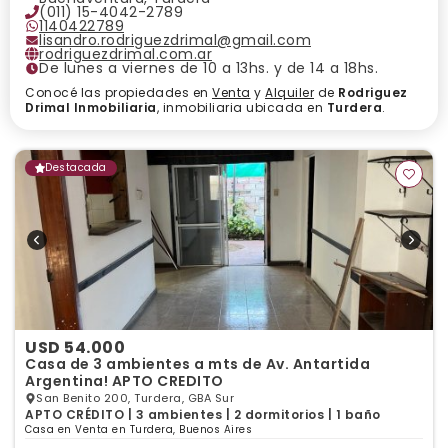
(011) 15-4042-2789
1140422789
lisandro.rodriguezdrimal@gmail.com
rodriguezdrimal.com.ar
De lunes a viernes de 10 a 13hs. y de 14 a 18hs.
Conocé las propiedades en
Venta
y
Alquiler
de
Rodriguez
Drimal Inmobiliaria
, inmobiliaria ubicada en
Turdera
.
Destacada
USD 54.000
Casa de 3 ambientes a mts de Av. Antartida
Argentina! APTO CREDITO
San Benito 200, Turdera, GBA Sur
APTO CRÉDITO | 3 ambientes | 2 dormitorios | 1 baño
Casa en Venta en Turdera, Buenos Aires