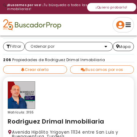
🔍
¡Buscamos por vos!
¡Tu búsqueda a todas las
¡Quiero probarlo!
inmobiliarias!
Volver a intentar
Gracias
Cancelar
Si, eliminar
Volver a intentarlo
¡Si, enviar a todos!
Crear alerta
Filtrar
Más relevantes
Ordenar por
Mapa
206
Propiedades de Rodriguez Drimal Inmobiliaria
Crear alerta
Buscamos por vos
Matrícula: 3155
Rodriguez Drimal Inmobiliaria
Avenida Hipólito Yrigoyen 11134 entre San Luis y
Buenaventura, Turdera