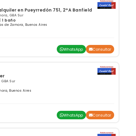
lquiler en Pueyrredón 751, 2°A Banfield
ora, GBA Sur
| 1 baño
as de Zamora, Buenos Aires
WhatsApp
Consultar
er
, GBA Sur
mora, Buenos Aires
WhatsApp
Consultar