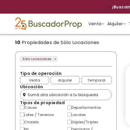
🔍
¡Buscam
Venta
Alquiler
10
Propiedades de Sólo Locaciones
Tipo de propiedad
Tipo de propiedad
Tipo de propiedad
Sólo Locaciones
Tipo de operación
Venta
Alquiler
Temporal
Ubicación
Tipos de propiedad
Casas
Departamentos
Lotes / Terrenos
Locales
Chalets
Dúplex/Tríplex
PH
Depósitos /