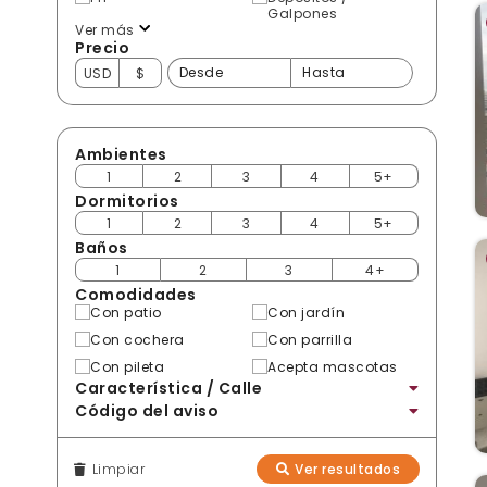
Galpones
Ver más
Precio
USD
$
Ambientes
1
2
3
4
5+
Dormitorios
1
2
3
4
5+
Baños
1
2
3
4+
Comodidades
Con patio
Con jardín
Con cochera
Con parrilla
Con pileta
Acepta mascotas
Característica / Calle
Código del aviso
Limpiar
Ver resultados