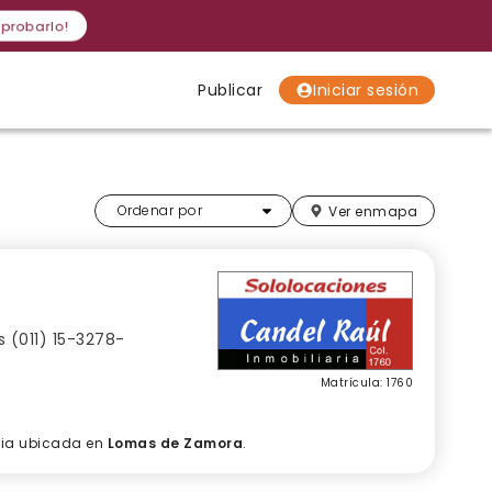
 probarlo!
Publicar
Iniciar sesión
Localidades
Localidades
Localidades
Más relevantes
Ordenar por
Ver en
mapa
s (011) 15-3278-
Matrícula: 1760
aria ubicada en
Lomas de Zamora
.