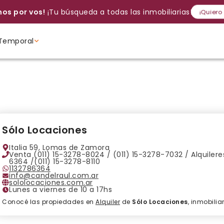
os por vos!
¡Tu búsqueda a todas las inmobiliarias!
¡Quiero
Temporal
Volver a intentar
Gracias
Cancelar
Si, eliminar
Volver a intentarlo
¡Si, enviar a todos!
Crear alerta
Ambientes
Ambientes
Ambientes
Sólo Locaciones
Italia 59, Lomas de Zamora
Venta (011) 15-3278-8024 / (011) 15-3278-7032 / Alquilere
6364 /(011) 15-3278-8110
1132786364
info@candelraul.com.ar
sololocaciones.com.ar
Lunes a viernes de 10 a 17hs
Conocé las propiedades en
Alquiler
de
Sólo Locaciones
, inmobili