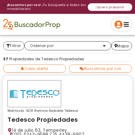
🔍
¡Buscamos por vos!
¡Tu búsqueda a todas las
¡Quiero probarlo!
inmobiliarias!
Volver a intentar
Gracias
Cancelar
Si, eliminar
Volver a intentarlo
¡Si, enviar a todos!
Crear alerta
Filtrar
Más relevantes
Ordenar por
Mapa
37
Propiedades de Tedesco Propiedades
Crear alerta
Buscamos por vos
Matrícula: 4201 Romina Gabriela Tedesco
Tedesco Propiedades
14 de julio 63, Temperley
(011) 4243-9588
/
15 4438-9907