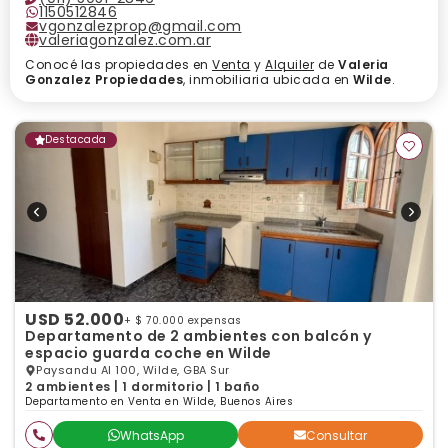
1150512846
vgonzalezprop@gmail.com
valeriagonzalez.com.ar
Conocé las propiedades en
Venta
y
Alquiler
de
Valeria
Gonzalez Propiedades
, inmobiliaria ubicada en
Wilde
.
Destacada
USD 52.000
+ $ 70.000 expensas
Departamento de 2 ambientes con balcón y
espacio guarda coche en Wilde
Paysandu Al 100, Wilde, GBA Sur
2 ambientes | 1 dormitorio | 1 baño
Departamento en Venta en Wilde, Buenos Aires
WhatsApp
Consultar