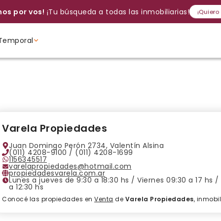
os por vos!
¡Tu búsqueda a todas las inmobiliarias!
¡Quiero
Temporal
Volver a intentar
Gracias
Cancelar
Si, eliminar
Volver a intentarlo
¡Si, enviar a todos!
Crear alerta
Ambientes
Ambientes
Ambientes
Varela Propiedades
Juan Domingo Perón 2734, Valentín Alsina
(011) 4208-9100 / (011) 4208-1699
1156345517
varelapropiedades@hotmail.com
propiedadesvarela.com.ar
Lunes a jueves de 9:30 a 18:30 hs / Viernes 09:30 a 17 hs 
a 12:30 hs
Conocé las propiedades en
Venta
de
Varela Propiedades
, inmobi