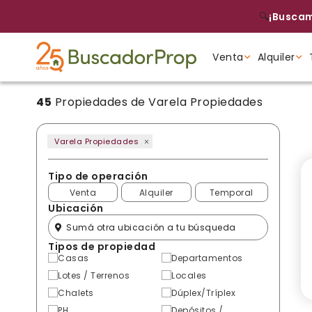
🔍
¡Buscam
Venta
Alquiler
45
Propiedades de Varela Propiedades
Tipo de propiedad
Tipo de propiedad
Tipo de propiedad
Varela Propiedades
Tipo de operación
Venta
Alquiler
Temporal
Ubicación
Tipos de propiedad
Casas
Departamentos
Lotes / Terrenos
Locales
Chalets
Dúplex/Tríplex
PH
Depósitos /