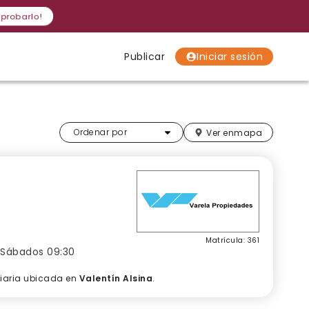
 probarlo!
Publicar
Iniciar sesión
Localidades
Localidades
Localidades
Más relevantes
Ordenar por
Ver en
mapa
Matrícula: 361
/ Sábados 09:30
liaria ubicada en
Valentín Alsina
.