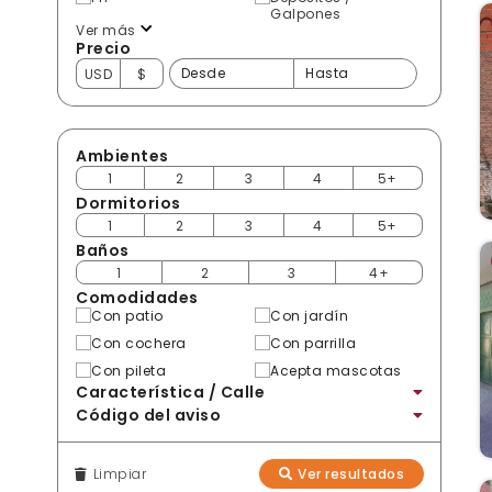
Galpones
Ver más
Precio
USD
$
Ambientes
1
2
3
4
5+
Dormitorios
1
2
3
4
5+
Baños
1
2
3
4+
Comodidades
Con patio
Con jardín
Con cochera
Con parrilla
Con pileta
Acepta mascotas
Característica / Calle
Código del aviso
Limpiar
Ver resultados