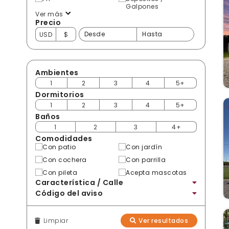
Galpones
Ver más
Precio
USD
$
Ambientes
1
2
3
4
5+
Dormitorios
1
2
3
4
5+
Baños
1
2
3
4+
Comodidades
Con patio
Con jardín
Con cochera
Con parrilla
Con pileta
Acepta mascotas
Característica / Calle
Código del aviso
Limpiar
Ver resultados