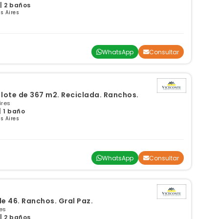
 | 2 baños
s Aires
WhatsApp
Consultar
 lote de 367 m2. Reciclada. Ranchos.
ires
| 1 baño
s Aires
WhatsApp
Consultar
e 46. Ranchos. Gral Paz.
es
 | 2 baños