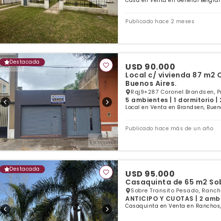
Casa en Venta en General Belgran
Publicado hace 2 meses
Destacada
USD 90.000
Local c/ vivienda 87 m2 
Buenos Aires.
Rqj9+287 Coronel Brandsen, Pr
5 ambientes | 1 dormitorio |
Local en Venta en Brandsen, Buen
Publicado hace más de un año
Destacada
USD 95.000
Casaquinta de 65 m2 Sob
Sobre Transito Pesado, Ranch
ANTICIPO Y CUOTAS | 2 ambie
Casaquinta en Venta en Ranchos,