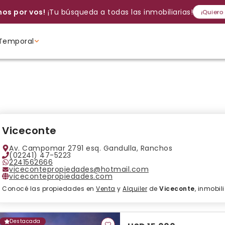
os por vos!
¡Tu búsqueda a todas las inmobiliarias!
¡Quiero
Temporal
Volver a intentar
Gracias
Cancelar
Si, eliminar
Volver a intentarlo
¡Si, enviar a todos!
Crear alerta
Ambientes
Ambientes
Ambientes
Viceconte
Av. Campomar 2791 esq. Gandulla, Ranchos
(02241) 47-5223
2241562666
vicecontepropiedades@hotmail.com
vicecontepropiedades.com
Conocé las propiedades en
Venta
y
Alquiler
de
Viceconte
, inmobi
Destacada