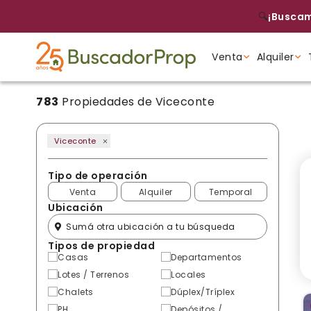
🔍
¡Buscam
Venta
Alquiler
783
Propiedades de Viceconte
Tipo de propiedad
Tipo de propiedad
Tipo de propiedad
Viceconte
Tipo de operación
Venta
Alquiler
Temporal
Ubicación
Tipos de propiedad
Casas
Departamentos
Lotes / Terrenos
Locales
Chalets
Dúplex/Tríplex
PH
Depósitos /