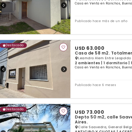
Casa en Venta en Ranchos, Bueno
Publicado hace más de un año
Destacada
USD 63.000
Casa de 58 m2. Totalmen
Leamdro Alem Entre Leopoldo 
2 ambientes | 1 dormitorio |
Casa en Venta en Ranchos, Bueno
Publicado hace 6 meses
Destacada
USD 73.000
Depto 50 m2, calle Saav
Aires.
Calle Saavedra, General Belg
ANTICIPO Y CUOTAS | ACEPTA 