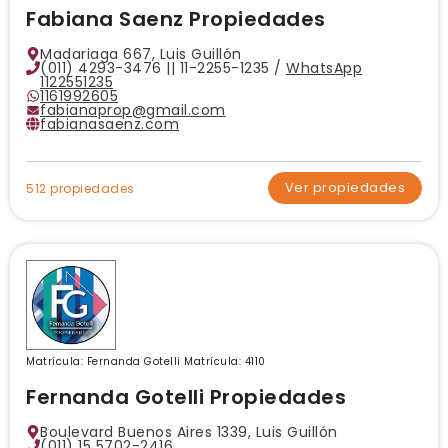
Fabiana Saenz Propiedades
Madariaga 667, Luis Guillón
(011) 4293-3476 || 11-2255-1235 /
WhatsApp
1122551235
1161992605
fabianaprop@gmail.com
fabianasaenz.com
Ver propiedades
512 propiedades
Matrícula: Fernanda Gotelli Matrícula: 4110
Fernanda Gotelli Propiedades
Boulevard Buenos Aires 1339, Luis Guillón
(011) 15 5702-2416