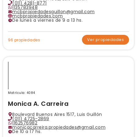
(011) 4281-8771
1135783948
mcbpropiedadesguillon@gmail.com
mcbpropiedades.com
De lunes a viernes de 9 a 13 hs.
Ver propiedades
96 propiedades
Matrícula: 4084
Monica A. Carreira
Boulevard Buenos Aires 1517, Luis Guillón
(011) 4725-2869
1162576982
monicacarreira.propiedades@gmail.com
De 10 a 17 hs.