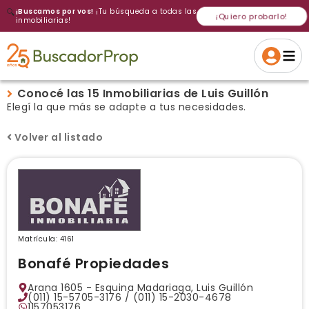
🔍
¡Buscamos por vos!
¡Tu búsqueda a todas las
¡Quiero probarlo!
inmobiliarias!
Conocé las 15 Inmobiliarias de Luis Guillón
Elegí la que más se adapte a tus necesidades.
Volver al listado
Matrícula: 4161
Bonafé Propiedades
Arana 1605 - Esquina Madariaga, Luis Guillón
(011) 15-5705-3176 / (011) 15-2030-4678
1157053176