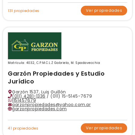
Ver propiedades
131 propiedades
Matrícula: 4032, C.P.M.C.L.Z Gabriela, M. Spadavecchia
Garzón Propiedades y Estudio
Jurídico
Garzón 1537, Luis Guillón
(011) 4281-1336
/ (011) 15-5145-7679
1151457679
garzonpropiedades@yahoo.com.ar
garzonpropiedades.com
Ver propiedades
41 propiedades