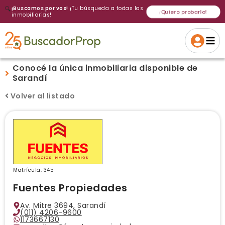
🔍
¡Buscamos por vos!
¡Tu búsqueda a todas las
¡Quiero probarlo!
inmobiliarias!
Conocé la única inmobiliaria disponible de
Sarandí
Volver al listado
Matrícula: 345
Fuentes Propiedades
Av. Mitre 3694, Sarandí
(011) 4206-9600
1173667130