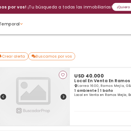
os por vos!
¡Tu búsqueda a todas las inmobiliarias!
¡Quiero
Temporal
Volver a intentar
Gracias
Cancelar
Si, eliminar
Volver a intentarlo
¡Si, enviar a todos!
Crear alerta
Ambientes
Ambientes
Ambientes
Crear alerta
Buscamos por vos
USD 40.000
Local En Venta En Ramos 
Larrea 1600, Ramos Mejía, GB
1 ambiente | 1 baño
Local en Venta en Ramos Mejía, B