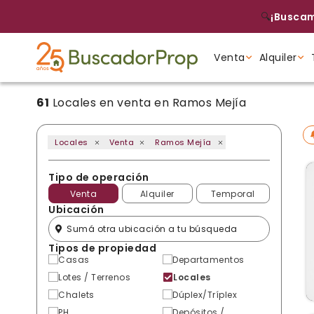
🔍
¡Buscam
Venta
Alquiler
61
Locales en venta en Ramos Mejía
Tipo de propiedad
Tipo de propiedad
Tipo de propiedad
Locales
Venta
Ramos Mejía
Tipo de operación
Venta
Alquiler
Temporal
Ubicación
Tipos de propiedad
Casas
Departamentos
Lotes / Terrenos
Locales
Chalets
Dúplex/Tríplex
PH
Depósitos /