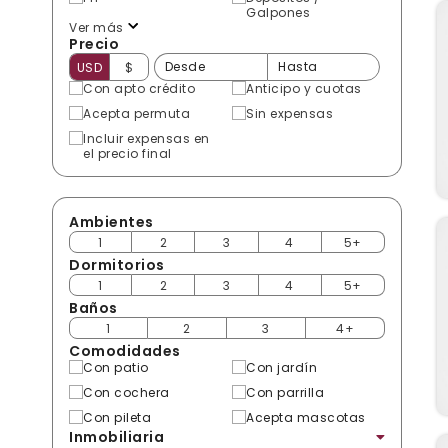
Galpones
Ver más
Precio
USD
$
Con apto crédito
Anticipo y cuotas
Acepta permuta
Sin expensas
Incluir expensas en
el precio final
Ambientes
1
2
3
4
5+
Dormitorios
1
2
3
4
5+
Baños
1
2
3
4+
Comodidades
Con patio
Con jardín
Con cochera
Con parrilla
Con pileta
Acepta mascotas
Inmobiliaria