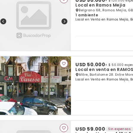
USD 50.000
+ $ 120.000 exp
Local en Ramos Mejia
Belgrano 68, Ramos Mejía, G
1 ambiente
Local en Venta en Ramos Mejía, B
USD 50.000
+ $ 50.000 exp
Local en venta en RAMO
Mitre, Bartolome 28. Entre Mo
Local en Venta en Ramos Mejía, B
USD 59.000
Sin expensas