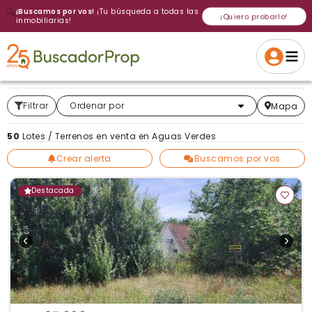
🔍
¡Buscamos por vos!
¡Tu búsqueda a todas las
¡Quiero probarlo!
inmobiliarias!
Volver a intentar
Gracias
Cancelar
Si, eliminar
Volver a intentarlo
¡Si, enviar a todos!
Crear alerta
Filtrar
Más relevantes
Ordenar por
Mapa
50
Lotes / Terrenos en venta en Aguas Verdes
Crear alerta
Buscamos por vos
Destacada