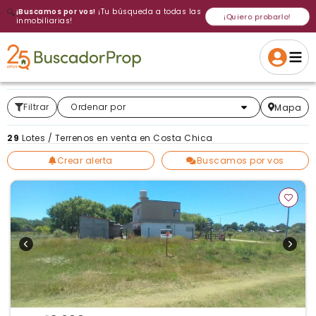
🔍
¡Buscamos por vos!
¡Tu búsqueda a todas las
¡Quiero probarlo!
inmobiliarias!
Volver a intentar
Gracias
Cancelar
Si, eliminar
Volver a intentarlo
¡Si, enviar a todos!
Crear alerta
Filtrar
Más relevantes
Ordenar por
Mapa
29
Lotes / Terrenos en venta en Costa Chica
Crear alerta
Buscamos por vos