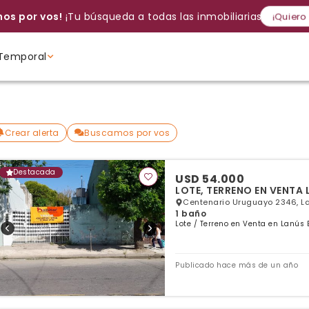
os por vos!
¡Tu búsqueda a todas las inmobiliarias!
¡Quiero
Temporal
Volver a intentar
Gracias
Cancelar
Si, eliminar
Volver a intentarlo
¡Si, enviar a todos!
Crear alerta
Ambientes
Ambientes
Ambientes
Crear alerta
Buscamos por vos
Destacada
USD 54.000
LOTE, TERRENO EN VENTA
Centenario Uruguayo 2346, La
1 baño
Lote / Terreno en Venta en Lanús 
Publicado hace más de un año