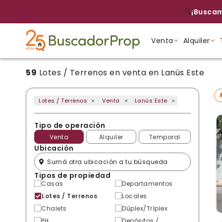
🔍
¡Buscam
Venta
Alquiler
59
Lotes / Terrenos en venta en Lanús Este
Tipo de propiedad
Tipo de propiedad
Tipo de propiedad
Lotes / Terrenos
Venta
Lanús Este
Tipo de operación
Venta
Alquiler
Temporal
Ubicación
Tipos de propiedad
Casas
Departamentos
Lotes / Terrenos
Locales
Chalets
Dúplex/Tríplex
PH
Depósitos /