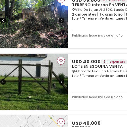
USD 39.800
Sin expensas
TERRENO interno En VENTA
Villa De Lujan Al 2500, Lanús 
2 ambientes | 1 dormitorio |
Lote / Terreno en Venta en Lanús 
Publicado hace más de un año
USD 40.000
Sin expensas
LOTE EN ESQUINA VENTA
Albarado Esquina Heroes De M
Lote / Terreno en Venta en Lanús 
Publicado hace más de un año
USD 40.000