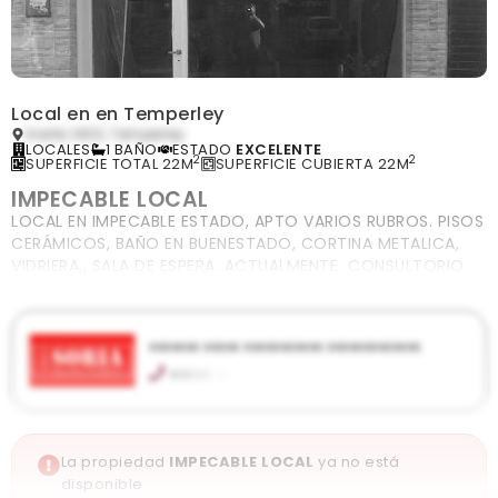
Local en en Temperley
Iriarte 1400, Temperley
LOCALES
1 BAÑO
ESTADO
EXCELENTE
2
2
SUPERFICIE TOTAL 22M
SUPERFICIE CUBIERTA 22M
IMPECABLE LOCAL
LOCAL EN IMPECABLE ESTADO, APTO VARIOS RUBROS. PISOS
CERÁMICOS, BAÑO EN BUENESTADO, CORTINA METALICA,
VIDRIERA,, SALA DE ESPERA. ACTUALMENTE CONSULTORIO
ODONTOLOGICO.
xxxxxxx xxxxx xxxxxxxxxxx xxxxxxxxxxxxx
xxxxx xx
Manuel Castro 368, Lomas de Zamora
soria.inmobiliaria@gmail.com
inmobiliariasoria.com
La propiedad
IMPECABLE LOCAL
ya no está
Ver publicaciones de la inmobiliaria
disponible