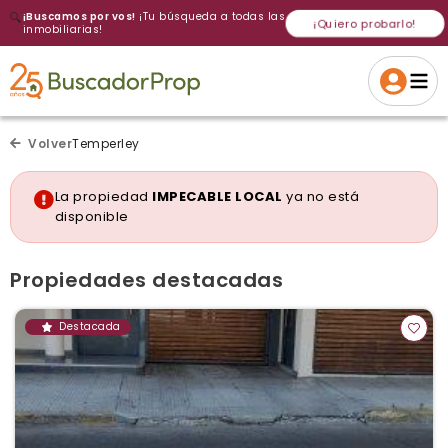
🔍
¡Buscamos por vos!
¡Tu búsqueda a todas las
¡Quiero probarlo!
inmobiliarias!
Volver a intentar
Gracias
Cancelar
Si, eliminar
Volver a intentarlo
¡Si, enviar a todos!
Crear alerta
Volver
Temperley
La propiedad
IMPECABLE LOCAL
ya no está
disponible
Propiedades destacadas
Destacada