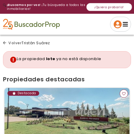
🔍
¡Buscamos por vos!
¡Tu búsqueda a todas las
¡Quiero probarlo!
inmobiliarias!
Volver a intentar
Gracias
Cancelar
Si, eliminar
Volver a intentarlo
¡Si, enviar a todos!
Crear alerta
Volver
Tristán Suárez
La propiedad
lote
ya no está disponible
Propiedades destacadas
Destacada