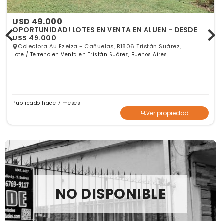
USD 49.000
OPORTUNIDAD! LOTES EN VENTA EN ALUEN - DESDE
U$S 49.000
Colectora Au Ezeiza - Cañuelas, B1806 Tristán Suárez,
Lote / Terreno en Venta en Tristán Suárez, Buenos Aires
Provincia De Buenos Aires, Tristán Suárez, GBA Sur
Publicado hace 7 meses
Ver propiedad
NO DISPONIBLE