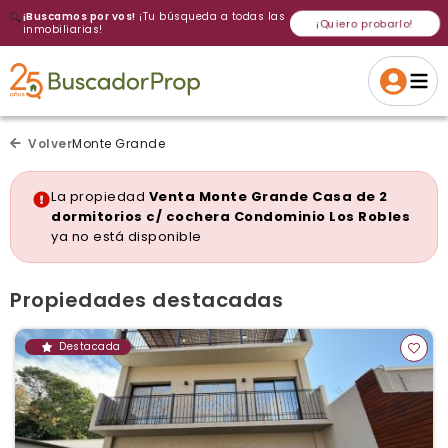
🔍
¡Buscamos por vos!
¡Tu búsqueda a todas las
¡Quiero probarlo!
inmobiliarias!
Volver a intentar
Gracias
Cancelar
Si, eliminar
Volver a intentarlo
¡Si, enviar a todos!
Crear alerta
Volver
Monte Grande
La propiedad
Venta Monte Grande Casa de 2
dormitorios c/ cochera Condominio Los Robles
ya no está disponible
Propiedades destacadas
Destacada