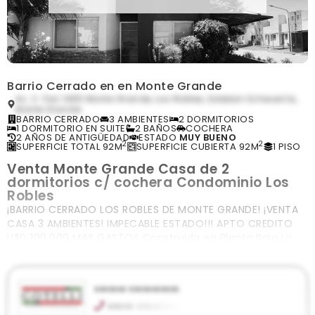
Barrio Cerrado en en Monte Grande
Av. V. Fair 1495 Monte Grande, Los Robles, Esteban Echeverría,
Monte Grande
BARRIO CERRADO
3 AMBIENTES
2 DORMITORIOS
1 DORMITORIO EN SUITE
2 BAÑOS
COCHERA
2 AÑOS DE ANTIGÜEDAD
ESTADO
MUY BUENO
2
2
SUPERFICIE TOTAL 92M
SUPERFICIE CUBIERTA 92M
1 PISO
Venta Monte Grande Casa de 2
dormitorios c/ cochera Condominio Los
Robles
¡BARRIO CERRADO LOS ROBLES DE MONTE GRANDE! ¡VENTA
CASA 3 AMBIENTES! IMPECABLE ESTADO!!! APTO CREDITO
U$D 109.000 MAS GASTOS Construida en Planta Baja La
propiedad cuenta con: &ndas
xxxxxxx xxxxxxxxxxx
xxxxx xxxxxxxxx