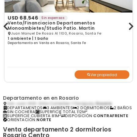
USD 68.546
Sin expensas
Venta/Financiacion Departamentos
Monoambietes/Studio Patio. Martin
Juan Manuel De Rosas Al 1100, Rosario, Santa Fe
1 ambiente | 1 baño
Departamento en Venta en Rosario, Santa Fe
Ver propiedad
Departamento en en Rosario
San Juan 1400. Entre Corrientes Y Paraguay,
Rosario
DEPARTAMENTOS
3 AMBIENTES
2 DORMITORIOS
2 BAÑOS
2
SIN COCHERA
SUPERFICIE TOTAL 112M
2
SUPERFICIE CUBIERTA 81M
DISPOSICIÓN
CONTRAFRENTE
ORIENTACIÓN
NORTE
Venta departamento 2 dormitorios
Rosario Centro