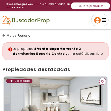
🔍
¡Buscamos por vos!
¡Tu búsqueda a todas las
¡Quiero probarlo!
inmobiliarias!
Volver a intentar
Gracias
Cancelar
Si, eliminar
Volver a intentarlo
¡Si, enviar a todos!
Crear alerta
Volver
Rosario
La propiedad
Venta departamento 2
dormitorios Rosario Centro
ya no está disponible
Propiedades destacadas
Destacada