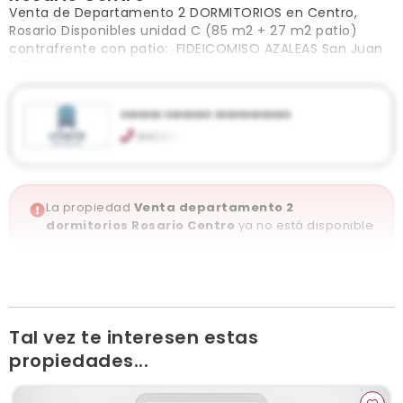
Venta de Departamento 2 DORMITORIOS en Centro,
Rosario Disponibles unidad C (85 m2 + 27 m2 patio)
contrafrente con patio: FIDEICOMISO AZALEAS San Juan
1476 Ubic
xxxxxxx xxxxxxxx xxxxxxxxxxxxx
xxxxxxx
Rosario
dm.urbania@gmail.com
urbaniadm.com
La propiedad
Venta departamento 2
Ver publicaciones de la inmobiliaria
dormitorios Rosario Centro
ya no está disponible
Tal vez te interesen estas
propiedades...