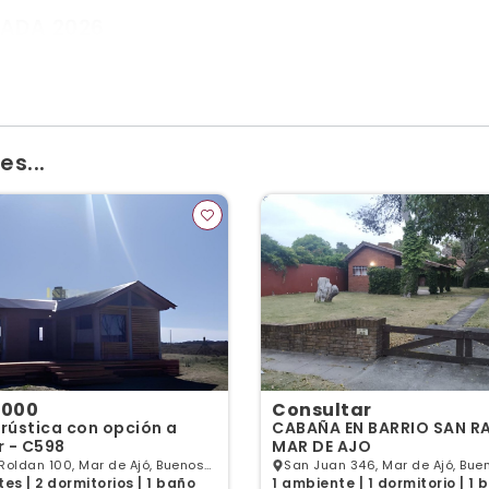
ADA 2026
tá de una estadía relajada en una zona residencial
jamiento
s...
.000
Consultar
rústica con opción a
CABAÑA EN BARRIO SAN RA
r - C598
MAR DE AJO
Roldan 100, Mar de Ajó, Buenos
San Juan 346, Mar de Ajó, Bue
es | 2 dormitorios | 1 baño
1 ambiente | 1 dormitorio | 1 