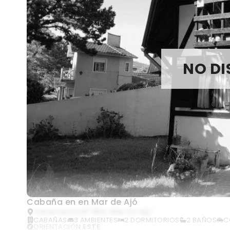
NO DI
Cabaña en en Mar de Ajó
Catamarca N° 364, Mar De Ajó
CABAÑAS
3 AMBIENTES
2 DORMITORIOS
2 BAÑOS
C
ORIENTACIÓN
ESTE