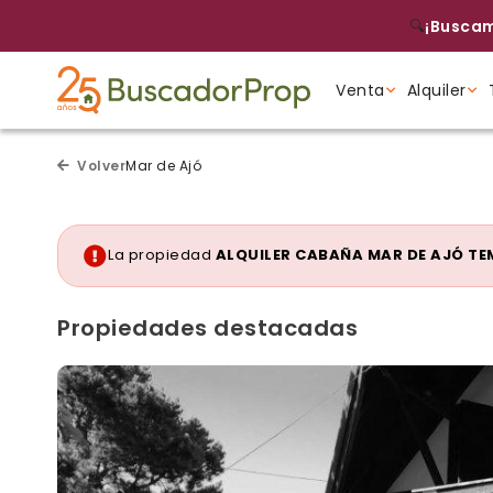
🔍
¡Buscam
Venta
Alquiler
Tipo de propiedad
Tipo de propiedad
Tipo de propiedad
Volver
Mar de Ajó
La propiedad
ALQUILER CABAÑA MAR DE AJÓ T
Propiedades destacadas