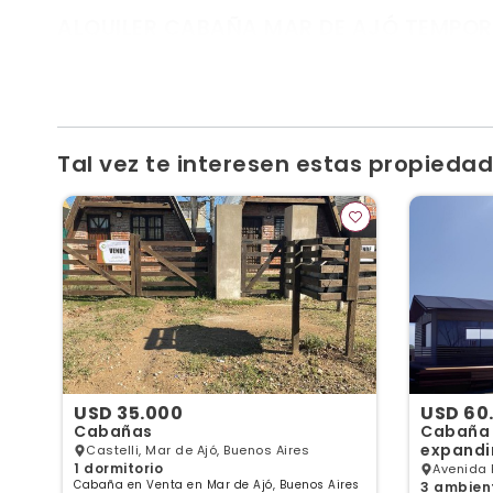
ALQUILER CABAÑA MAR DE AJÓ TEMPOR
Alquiler: Hermosa Cabaña Alpina en Mar de Ajó Disfru
exclusiva, a solo 4 cuadras del mar. Detalles del Alo
Tal vez te interesen estas propiedade
USD 35.000
USD 60
Cabañas
Cabaña 
expandi
Castelli, Mar de Ajó, Buenos Aires
1 dormitorio
s
Avenida 
Cabaña en Venta en Mar de Ajó, Buenos Aires
3 ambient
Aires