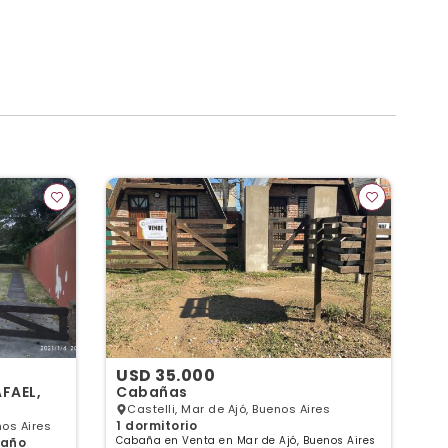
USD 35.000
U
FAEL,
Cabañas
Ca
ex
Castelli, Mar de Ajó, Buenos Aires
1 dormitorio
nos Aires
Cabaña en Venta en Mar de Ajó, Buenos Aires
baño
3 