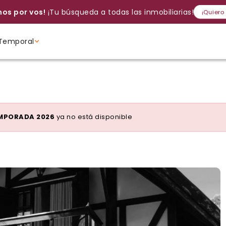
os por vos!
¡Tu búsqueda a todas las inmobiliarias!
¡Quiero
Temporal
Volver a intentar
Gracias
Cancelar
Si, eliminar
Volver a intentarlo
¡Si, enviar a todos!
Crear alerta
Ambientes
Ambientes
Ambientes
EMPORADA 2026
ya no está disponible