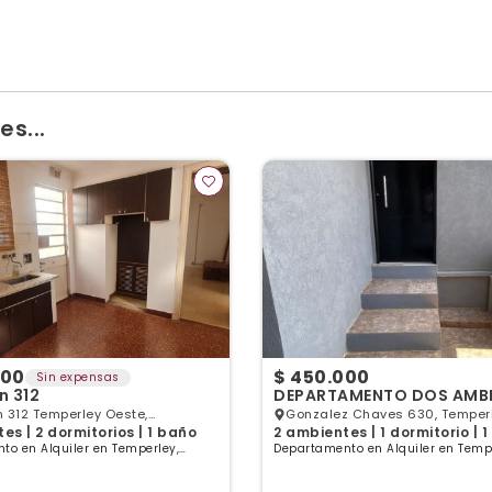
s...
000
$ 450.000
Sin expensas
n 312
DEPARTAMENTO DOS AMBI
 312 Temperley Oeste,
Gonzalez Chaves 630, Temperl
es | 2 dormitorios | 1 baño
2 ambientes | 1 dormitorio | 
y, GBA Sur
Sur
to en Alquiler en Temperley,
Departamento en Alquiler en Tempe
es
Buenos Aires