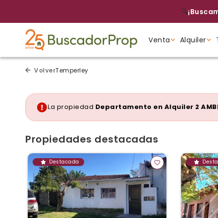
🔍
¡Buscam
Venta
Alquiler
Volver
Temperley
Tipo de propiedad
Tipo de propiedad
Tipo de propiedad
La propiedad
Departamento en Alquiler 2 AMB
Propiedades destacadas
Destacada
Dest