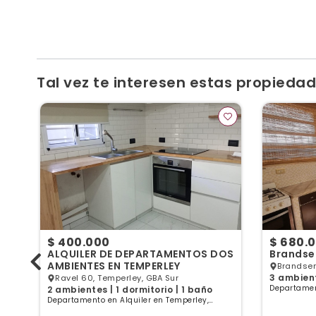
Tal vez te interesen estas propiedade
$ 400.000
$ 680.
ALQUILER DE DEPARTAMENTOS DOS
Brandse
AMBIENTES EN TEMPERLEY
Brandsen
3 ambient
Ravel 60, Temperley, GBA Sur
Temperle
Departamen
2 ambientes | 1 dormitorio | 1 baño
Buenos Air
Departamento en Alquiler en Temperley,
Buenos Aires