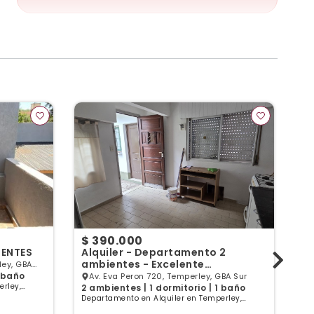
$ 390.000
$
ENTES
Alquiler - Departamento 2
D
ambientes - Excelente
P
ey, GBA
Ubicacion!!! Sin Expensas !!!
1 baño
Av. Eva Peron 720, Temperley, GBA Sur
rley,
2 ambientes | 1 dormitorio | 1 baño
2 
Departamento en Alquiler en Temperley,
De
Buenos Aires
Bu