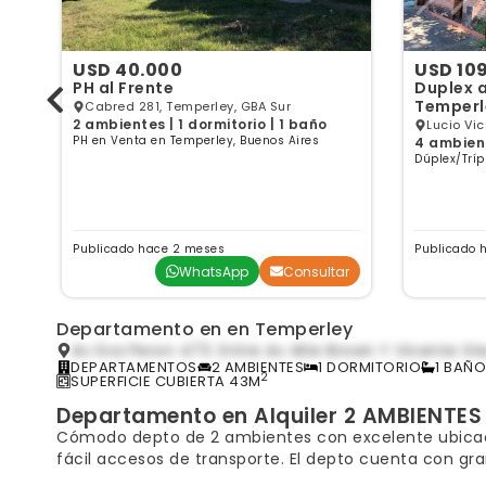
USD 40.000
USD 10
PH al Frente
Duplex a
Temperl
Cabred 281, Temperley, GBA Sur
2 ambientes | 1 dormitorio | 1 baño
BA
Lucio Vicent
PH en Venta en Temperley, Buenos Aires
4 ambient
Lomas De
Dúplex/Tríp
Aires
Publicado hace 2 meses
Publicado 
ar
WhatsApp
Consultar
Departamento en en Temperley
Av Eva Peron 473. Entre Av Alte Brown Y Vicente St
DEPARTAMENTOS
2 AMBIENTES
1 DORMITORIO
1 BAÑO
2
SUPERFICIE CUBIERTA 43M
Departamento en Alquiler 2 AMBIENTES
Cómodo depto de 2 ambientes con excelente ubicaci
fácil accesos de transporte. El depto cuenta con gra