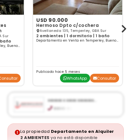
USD 90.000
U
Hermoso Dpto c/cochera
n
Avellaneda 135, Temperley, GBA Sur
2 ambientes | 1 dormitorio | 1 baño
2 
A Sur
Departamento en Venta en Temperley, Buenos
PH
1 baño
Aires
ley, Buenos
Publicado hace 5 meses
Pu
Consultar
WhatsApp
Consultar
xxxxxxx x xxxxx xxxxxxxx
xxxxxxxxxxxxx
xxxxx xxx
Manuel Castro 34, Lomas de Zamora
info@merchanygluck.com.ar
merchanygluck.com.ar
La propiedad
Departamento en Alquiler
Ver publicaciones de la inmobiliaria
2 AMBIENTES
ya no está disponible