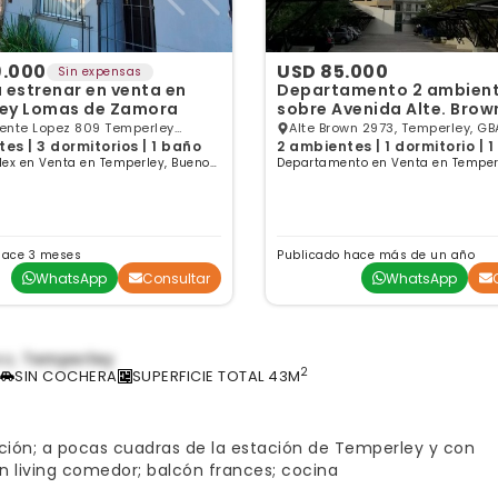
9.000
USD 85.000
Sin expensas
 estrenar en venta en
Departamento 2 ambientes
ey Lomas de Zamora
sobre Avenida Alte. Brow
e Lopez 809 Temperley
Alte Brown 2973, Temperley, GB
es | 3 dormitorios | 1 baño
2 ambientes | 1 dormitorio | 
 Zamora, Temperley, GBA Sur
lex en Venta en Temperley, Buenos
Departamento en Venta en Temper
Aires
hace 3 meses
Publicado hace más de un año
WhatsApp
Consultar
WhatsApp
ea,
Temperley
2
SIN COCHERA
SUPERFICIE TOTAL 43M
ón; a pocas cuadras de la estación de Temperley y con
n living comedor; balcón frances; cocina